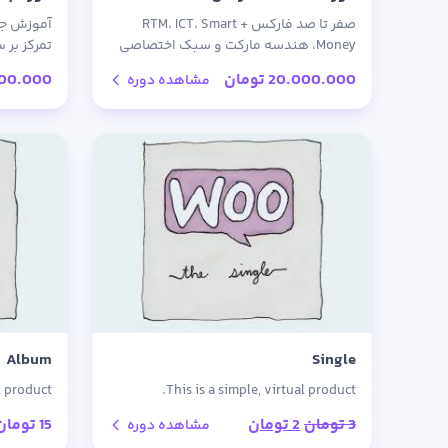
صفر تا صد فارکس + RTM، ICT، Smart
آموزش جام
Money، هندسه مارکت و سبک اختصاصی
تمرکز بر 
استاد بختیاری — همراه با پشتیبانی و
+ مثال‌ه
20.000.000
تومان
000.000
مشاهده دوره
لایوترید عملی
Album
Single
l product.
This is a simple, virtual product.
قیمت
قیمت
3
تومان
2
تومان
15
تومان
مشاهده دوره