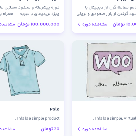
ع معامله‌گری ارز دیجیتال با
دوره پیشرفته و محدود مستری ف
سود گرفتن از بازار صعودی و نزولی
ویژه تریدرهای با تجربه — همراه با
ای عملی و پشتیبانی تخصصی.
پشتیبانی مستقیم استاد و تضمی
10.
تومان
100.000.000
تومان
مشاهده دوره
مشاهده 
بازگشت وجه.
Polo
This is a simple product.
This is a simple, virtua
20
تومان
مشاهده دوره
مشاهده 