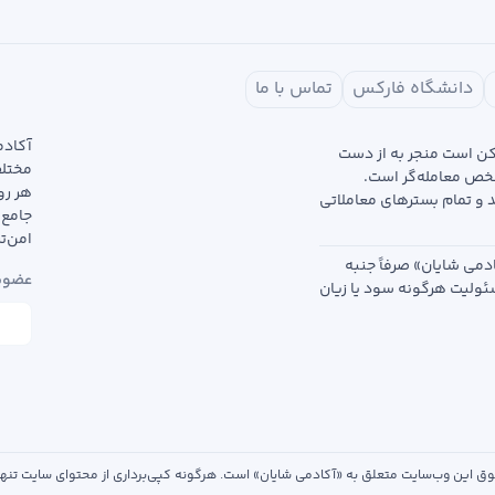
دانشگاه فارکس
تماس با ما
آکادم
مکن است منجر به از دست
خص معامله‌گر است.
هر رو
د و تمام بسترهای معاملاتی
جامع 
امن‌ت
دمی شایان» صرفاً جنبه
عضویت
سئولیت هرگونه سود یا زیان