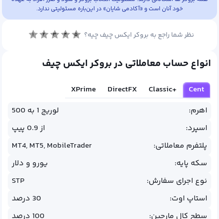
سایت فارسی
خود آنان است و «آکادمی شایان» در این‌باره مسئولیتی ندارد.
نظر شما راجع به بروکر ایکس چیف چیه؟
۱
۲
۳
۴
۵
متاتریدر ۴
متاتریدر ۵
کپی تریدینگ
انواع حساب معاملاتی در بروکر ایکس چیف
معاملات سهام بین‌المللی
معاملات کریپتو
واریز و برداشت ریالی
XPrime
DirectFX
Classic+
Cent
اهرم:
لوریج 1 به 500
اسپرد:
از 0.9 پیپ
پلتفرم معاملاتی:
MT4, MT5, MobileTrader
سکه پایه:
یورو و دلار
نوع اجرای سفارش:
STP
استاپ اوت:
30 درصد
سطح کال مارجین:
100 درصد