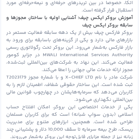
اتکا، خصوصا در بین تریدرهای حرفه‌ای و نیمه‌حرفه‌ای مورد
استقبال قرار گرفته است.
آموزش بروکر ایکس چیف؛ آشنایی اولیه با ساختار، مجوزها و
سابقه بروکر ایکس چیف
بروکر فارکس چیف بیش از یک دهه سابقه فعالیت مستمر در
بازارهای مالی دارد و یکی از گزینه‌های باسابقه برای ورود به
بازار فارکس به‌شمار می‌رود. این بروکر تحت رگولاتوری رسمی
MWALI International Services Authority در جزایر کومور
فعالیت می‌کند. این نهاد به شرکت‌های بین‌المللی ثبت‌شده،
مجوز ارائه خدمات مالی جهانی را اعطا می‌کند.
شرکت مادر با نام X-CHIEF LTD و با شماره مجوز T2023179
ثبت شده است. این ساختار حقوقی شفاف، اطمینان لازم را به
کاربران می‌دهد که سرمایه‌هایشان در چهارچوب قوانین مالی
بین‌المللی نگهداری می‌شود.
یکی از خدمات اختصاصی این بروکر، امکان افتتاح حساب
اسلامی (بدون سواپ شبانه) است که برای کاربران مسلمان
طراحی شده است. همچنین، ابزارهای متنوع برای مدیریت
ریسک، طرح بیمه سرمایه تا سقف 10,000
دلار
و پشتیبانی چند
زبانه نیز از جمله مزایای قابل‌توجه این بروکر به‌شمار می‌روند.