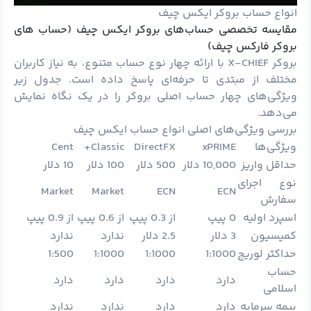
انواع حساب بروکر ایکس چیف
مقایسه تخصصی حساب‌های بروکر ایکس چیف (حساب های
بروکر فارکس چیف)
بروکر X-CHIEF با ارائه چهار نوع حساب متنوع، به نیاز کاربران
مختلف از مبتدی تا حرفه‌ای پاسخ داده است. جدول زیر
ویژگی‌های چهار حساب اصلی بروکر را در یک نگاه نمایش
می‌دهد.
بررسی ویژگی‌های اصلی انواع حساب ایکس چیف
ویژگی‌ها
xPRIME
DirectFX
Classic+
Cent
حداقل واریز
10,000 دلار
500 دلار
100 دلار
10 دلار
نوع اجرای
Market
Market
ECN
ECN
سفارش
اسپرد اولیه
0 پیپ
از 0.3 پیپ
از 0.6 پیپ
از 0.9 پیپ
کمیسیون
3 دلار
2.5 دلار
ندارد
ندارد
حداکثر لوریج
1:1000
1:1000
1:1000
1:500
حساب
دارد
دارد
دارد
دارد
اسلامی
بیمه سرمایه
دارد
دارد
ندارد
ندارد