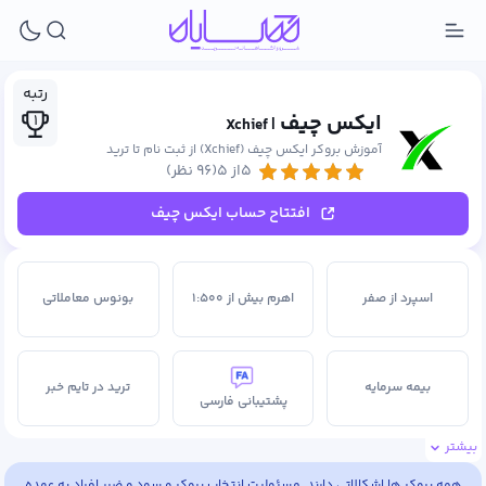
رتبه
ایکس چیف
۱
| Xchief
آموزش بروکر ایکس چیف (Xchief) از ثبت نام تا ترید
۵از ۵
(۹۶ نظر)
افتتاح حساب ایکس چیف
اسپرد از صفر
اهرم بیش از ۱:۵۰۰
بونوس معاملاتی
بیمه سرمایه
ترید در تایم خبر
پشتیبانی فارسی
بیشتر
حساب اسلامی
حساب سِنتی
همه بروکر ها اشکالاتی دارند. مسئولیت انتخاب بروکر و سود و ضرر افراد به عهده