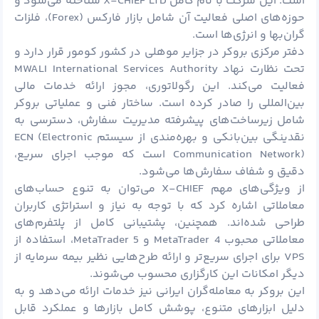
است. این شرکت با نام کامل X-CHIEF LTD شناخته می‌شود و
حوزه‌های اصلی فعالیت آن شامل بازار فارکس (Forex)، فلزات
گران‌بها و انرژی‌ها است.
دفتر مرکزی بروکر در جزایر موهلی در کشور کومور قرار دارد و
تحت نظارت نهاد MWALI International Services Authority
فعالیت می‌کند. این رگولاتوری، مجوز ارائه خدمات مالی
بین‌المللی را صادر کرده است. ساختار فنی و عملیاتی بروکر
شامل زیرساخت‌های پیشرفته مدیریت سفارش، دسترسی به
نقدینگی بین‌بانکی و بهره‌مندی از سیستم ECN (Electronic
Communication Network) است که موجب اجرای سریع،
دقیق و شفاف سفارش‌ها می‌شود.
از ویژگی‌های مهم X-CHIEF می‌توان به تنوع حساب‌های
معاملاتی اشاره کرد که با توجه به نیاز و استراتژی کاربران
طراحی شده‌اند. همچنین، پشتیبانی کامل از پلتفرم‌های
معاملاتی محبوب MetaTrader 4 و MetaTrader 5، استفاده از
VPS برای اجرای سریع‌تر و ارائه طرح‌هایی نظیر بیمه سرمایه از
دیگر امکانات این کارگزاری محسوب می‌شوند.
این بروکر به معامله‌گران ایرانی نیز خدمات ارائه می‌دهد و به
دلیل ابزارهای متنوع، پوشش کامل بازارها و عملکرد قابل