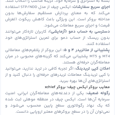
بسته به استراتژی و سرمایه خود، گزینه مناسب را انتخاب کنند.
اجرای سریع سفارشات:
ایکس چیف از مدل STP/NDD استفاده
می‌کند که به معنای پردازش مستقیم سفارش‌ها بدون
مداخله بروکر است. این ویژگی باعث کاهش ریکوت (لغزش
قیمت) و اجرای سریع معاملات می‌شود.
دسترسی به حساب دمو (آزمایشی):
کاربران تازه‌کار می‌توانند
بدون ریسک از حساب دمو برای تمرین استراتژی‌های خود
استفاده کنند.
پشتیبانی از متاتریدر ۴ و ۵:
این بروکر از پلتفرم‌های معاملاتی
MT4 و MT5 پشتیبانی می‌کند که گزینه‌های محبوبی در میان
معامله‌گران حرفه‌ای هستند.
امکان کپی تریدینگ:
اگر تجربه کافی در ترید ندارید، می‌توانید
با کپی تریدینگ معاملات تریدرهای حرفه‌ای را دنبال کنید و از
استراتژی‌های آن‌ها بهره ببرید.
معایب بروکر ایکس چیف؛ بروکر xchief
رگوله ضعیف:
یکی از دغدغه‌های معامله‌گران ایرانی، امنیت
سرمایه آن‌ها است. ایکس چیف در منطقه موهلی ثبت شده
که یک نهاد رگولاتوری سطح پایین محسوب می‌شود و
نمی‌توان آن را در سطح بروکرهای معتبر اروپایی دانست.