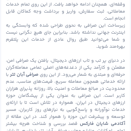
وقفه‌ای، همچنان ادامه خواهد یافت. از این روی تمام خدمات
معاملاتی، ثبت سفارش، واریز و برداشت وجه کماکان قابل
انجام است.
زیرساخت این صرافی به نحوی طراحی شده که وابستگی به
اینترنت جهانی نداشته باشد. بنابراین جای هیچ نگرانی نیست
و شما می‌توانید طبق روال عادی از خدمات این پلتفرم
بهره‌مند شوید.
در دنیای پر تب و تاب ارزهای دیجیتال، یافتن یک صرافی امن،
مطمئن و کارآمد یکی از دغدغه‌های اصلی تمامی معامله‌گران
حرفه‌ای و مبتدی به شمار می‌رود. از این روی
صرافی آبان تتر
با
ارائه‌ خدماتی همچون معامله‌ سریع، قیمت‌های مناسب، عدم
محدودیت در مبالغ معاملات و امنیت بالا، روزانه پذیرای هزاران
کاربر است. این صرافی به‌ عنوان یکی از پیشگامان حوزه‌
ارزهای دیجیتال در ایران، همواره در تلاش است تا با ارائه‌ی
خدمات نوآورانه و پاسخ‌گویی به نیازهای روز کاربران، مسیر
توسعه و پیشرفت این حوزه را هموار کند. در این مقاله از
آکادمی شایان
فارکس
قصد بررسی و شناخت هرچه بیشتر
تمامی امکانات، مزایا و معایب صرافی آبان تتر را داریم. تا پایان