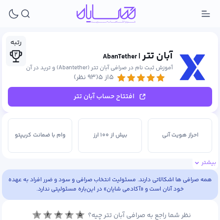
رتبه
آبان تتر
۲
| AbanTether
آموزش ثبت نام در صرافی آبان تتر (Abantether) و ترید در آن
۵از ۵
(۹۳ نظر)
افتتاح حساب آبان تتر
احراز هویت آنی
بیش از ۱۰۰ ارز
وام با ضمانت کریپتو
بیشتر
همه صرافی ها اشکالاتی دارند. مسئولیت انتخاب صرافی و سود و ضرر افراد به عهده
خود آنان است و «آکادمی شایان» در این‌باره مسئولیتی ندارد.
نظر شما راجع به صرافی آبان تتر چیه؟
۱
۲
۳
۴
۵