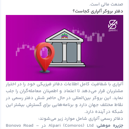
صنعت مالی است.
دفتر بروکر آلپاری کجاست؟
آلپاری با شفافیت کامل اطلاعات دفاتر فیزیکی خود را در اختیار
مشتریان قرار می‌دهد تا اعتماد و اطمینان معامله‌گران را جلب
نماید. این بروکر بین‌المللی در حال حاضر شش دفتر رسمی در
نقاط مختلف جهان دارد و برنامه‌هایی برای گسترش بیشتر این
شبکه در آینده دارد.
دفاتر رسمی آلپاری شامل موارد زیر می‌شوند:
جزیره موهلی
: Alpari (Comoros) Ltd در Bonovo Road –