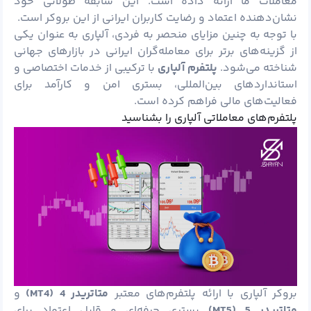
معاملات ما ارائه داده است. این سابقه طولانی خود
نشان‌دهنده اعتماد و رضایت کاربران ایرانی از این بروکر است.
با توجه به چنین مزایای منحصر به فردی، آلپاری به عنوان یکی
از گزینه‌های برتر برای معامله‌گران ایرانی در بازارهای جهانی
شناخته می‌شود.
پلتفرم آلپاری
با ترکیبی از خدمات اختصاصی و
استانداردهای بین‌المللی، بستری امن و کارآمد برای
فعالیت‌های مالی فراهم کرده است.
پلتفرم‌های معاملاتی آلپاری را بشناسید
بروکر آلپاری با ارائه پلتفرم‌های معتبر
متاتریدر 4 (
MT4
)
و
متاتریدر 5 (
MT5
)
بستری حرفه‌ای و قابل اعتماد برای