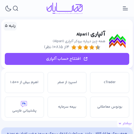
رتبه ۵
آلپاری
| Alpari
همه چیز درباره بروکر آلپاری (Alpari)
۴از ۵
(۱۰۸ نظر)
افتتاح حساب آلپاری
cTrader
اسپرد از صفر
اهرم بیش از ۱:۵۰۰
بونوس معاملاتی
بیمه سرمایه
پشتیبانی فارسی
بیشتر
ترید در تایم خبر
حساب PAMM
حساب اسلامی
همه بروکر ها اشکالاتی دارند. مسئولیت انتخاب بروکر و سود و ضرر افراد به عهده