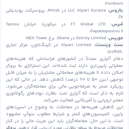
Fomboni،
بلاروس
: LLC Alpari Eurasia در Minsk، پروسپکت پوبدیتلی
۷آ؛
قبرس
: FT Global LTD در نیکوزیا، خیابان Tassou
Papadopoulou ۶،
موریس
: Exinity Limited در Ebene، برج NEX Tower؛
سنت وینسنت
: Alpari Limited در کینگ‌تاون، مرکز تجاری
.Griffith
دفاتر آلپاری عمدتاً در کشورهای فراساحلی که هزینه‌های
عملیاتی پایین‌تری دارند ثبت شده‌اند. این استراتژی به بروکر
امکان داده تا هزینه‌های معاملاتی مشتریان را به میزان قابل
توجهی (بین ۵۰ تا ۷۰ درصد) کاهش دهد. در حالی که این
رویکرد منجر به صرفه‌جویی مالی برای معامله‌گران می‌شود،
لازم به ذکر است که آلپاری تحت نظارت نهادهای رگولاتوری
معتبر اروپایی یا آمریکایی فعالیت نمی‌کند.
این کاهش هزینه‌ها در معاملات به وضوح در اسپردهای
پایین، کمیسیون‌های کمتر و شرایط مطلوب سوآپ مشهود
است. با این حال، معامله‌گران باید این مزیت مالی را در کنار
ملاحظات مربوط به سطح نظارتی مورد ارزیابی قرار دهند.
بروکر