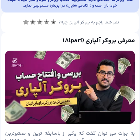
خود آنان است و «آکادمی شایان» در این‌باره مسئولیتی ندارد.
نظر شما راجع به بروکر آلپاری چیه؟
۱
۲
۳
۴
۵
حساب سِنتی
سایت فارسی
کپی تریدینگ
معرفی بروکر آلپاری (Alpari)
لایوترید با شایان
متاتریدر ۴
متاتریدر ۵
معاملات سهام بین‌المللی
به جرات می توان گفت که یکی از باسابقه ترین و معتبرترین