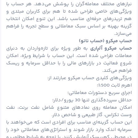
نیازهای مختلف معامله‌گران را پوشش می‌دهد. هر حساب با
ویژگی‌های خاصی طراحی شده تا هم برای کاربران مبتدی و
هم تریدرهای حرفه‌ای مناسب باشد. این تنوع امکان انتخاب
گزینه بهینه بر اساس سبک معاملاتی و سطح تجربه را فراهم
می‌سازد.
ﺣﺴﺎب ﻣﯿﮑﺮو (ﺣﺴﺎب ﻧﺎﻧﻮ)
حساب میکرو آلپاری
به طور ویژه برای تازه‌واردان به دنیای
معاملات طراحی شده است. این حساب با شرایط ویژه، امکان
شروع فعالیت در بازارهای مالی را با حداقل سرمایه و ریسک
فراهم می‌کند.
ویژگی‌های کلیدی حساب میکرو عبارتند از:
اهرم ثابت 1:500؛
اجرای سریع دستورات معاملاتی؛
حداقل سپرده‌گذاری تنها 30 یورو/دلار؛
امکان معامله روی نمادهای متنوع شامل نفت برنت، نفت
وست تکزاس، گاز طبیعی و شاخص دلار.
این حساب گزینه‌ای مناسب برای افرادی است که می‌خواهند با
سرمایه اندک وارد بازار شوند و استراتژی‌های معاملاتی خود را
در محیطی کم‌ریسک آزمایش کنند. با توجه به شرایط مطلوب و