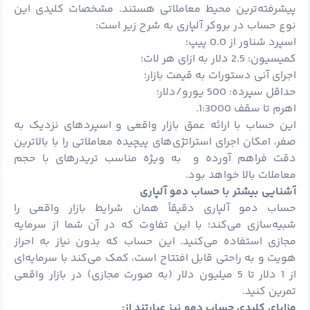
پیشرفته‌ترین محیط معاملاتی هستند. مشخصات کلیدی این
نوع حساب در بروکر آلپاری به شرح زیر است:
اسپرد شناور از 0.0 پیپ؛
کمیسیون: 2.5 دلار به ازای هر لات؛
اجرای آنی دستورات به قیمت بازار؛
حداقل سپرده: 500 یورو/دلار؛
اهرم تا سقف 1:3000.
این حساب با ارائه عمق بازار واقعی و اسپردهای نزدیک به
صفر، امکان اجرای استراتژی‌های پیچیده معاملاتی را با بالاترین
دقت فراهم آورده و به ویژه مناسب تریدرهای با حجم
معاملات بالا خواهد بود.
آشنایی بیشتر با حساب دمو آلپاری
حساب دمو آلپاری دقیقاً همان شرایط بازار واقعی را
شبیه‌سازی می‌کند؛ با این تفاوت که در آن شما از سرمایه
مجازی استفاده می‌کنید. این حساب که بدون نیاز به احراز
هویت و به راحتی قابل افتتاح است، کمک می‌کند با سرمایه‌ای
از 1 دلار تا 5 میلیون دلار (به صورت مجازی) در بازار واقعی
تمرین کنید.
مزایای کلیدی حساب دمو نیز عبارتند از: