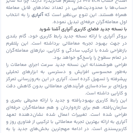
افتتاح حساب Pro ECN در پلتفرم متاتریدر5 دارند؛ چرا که سایر
حساب‌ها با محدودیت‌هایی در تعداد نمادهای قابل معامله
همراه هستند. این تنوع بی‌نظیر است که
آلپاری
را به انتخاب
اول معامله‌گران حرفه‌ای تبدیل نموده.
با ﻧﺴﺨﻪ ﺟﺪﯾﺪ ﻓﻀﺎی ﮐﺎرﺑﺮی آﻟﭙﺎری آشنا شوید
بروکر آلپاری با ارائه نسخه جدید رابط کاربری خود، گام بلندی
در جهت بهبود تجربه معاملاتی برداشته است. این پلتفرم
بازطراحی شده با ترکیب سادگی و کارایی، نیازهای معامله‌گران
در تمام سطوح را پاسخ‌گو خواهد بود.
طراحی هوشمندانه این نسخه جدید سرعت اجرای معاملات را
به‌طور محسوسی افزایش و دسترسی به ابزارهای تحلیلی
پیشرفته را تسهیل کرده است. آلپاری در این به‌روزرسانی تمرکز
ویژه‌ای بر ساده‌سازی فرآیندهای معاملاتی بدون کاهش دقت
و کارایی داشته است.
این رابط کاربری بهبودیافته و جدید با ارائه محیطی بصری و
سازمان‌یافته، هم برای تازه‌واردان و هم معامله‌گران حرفه‌ای
طراحی شده است. تغییرات اعمال شده نشان‌دهنده تعهد
آلپاری به ارائه بهترین تجربه معاملاتی با ترکیبی از فناوری روز و
کاربرپسندی است. در ادامه مهم‌ترین بخش‌های جدید یا به