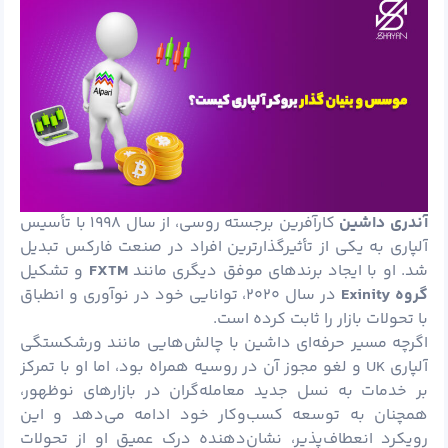
آندری داشین
کارآفرین برجسته روسی، از سال ۱۹۹۸ با تأسیس
آلپاری به یکی از تأثیرگذارترین افراد در صنعت فارکس تبدیل
شد. او با ایجاد برندهای موفق دیگری مانند
FXTM
و تشکیل
گروه
Exinity
در سال ۲۰۲۰، توانایی خود در نوآوری و انطباق
با تحولات بازار را ثابت کرده است.
اگرچه مسیر حرفه‌ای داشین با چالش‌هایی مانند ورشکستگی
آلپاری UK و لغو مجوز آن در روسیه همراه بود، اما او با تمرکز
بر خدمات به نسل جدید معامله‌گران در بازارهای نوظهور،
همچنان به توسعه کسب‌وکار خود ادامه می‌دهد و این
رویکرد انعطاف‌پذیر، نشان‌دهنده درک عمیق او از تحولات