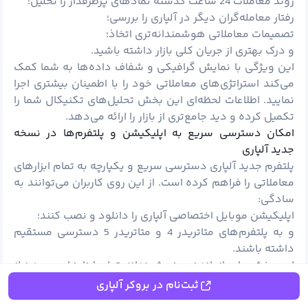
روند معاملات 24 ساعت گذشته نمادهای پرطرفدار را تحلیل؛
رفتار معامله‌گران دیگر در آلپاری را بررسی؛
تصمیمات معاملاتی هوشمندانه‌تری اتخاذ؛
و درک بهتری از جریان کلی بازار داشته باشید.
این ویژگی با نمایش گرافیکی و شفاف داده‌ها به شما کمک
می‌کند استراتژی‌های معاملاتی خود را با اطمینان بیشتری اجرا
نمایید. اطلاعات لحظه‌ای این بخش تحلیل‌های تکنیکال شما را
تکمیل کرده و دید جامع‌تری از بازار را ارائه می‌دهد.
امکان دﺳﺘﺮﺳﯽ سریع ﺑﻪ اﭘﻠﯿﮑﯿﺸﻦ و ﭘﻠﺘﻔﺮمﻫﺎ در نسخه
جدید آلپاری
پلتفرم جدید آلپاری دسترسی سریع و یکپارچه به تمام ابزارهای
معاملاتی را فراهم کرده است. از این روی کاربران می‌توانند به
سادگی:
اپلیکیشن موبایل اختصاصی آلپاری را دانلود و نصب کنند؛
و به پلتفرم‌های متاتریدر 4 و متاتریدر 5 دسترسی مستقیم
داشته باشند.
این بخش با سازماندهی هوشمندانه تمام ابزارهای مورد نیاز
معامله‌گران، تجربه کاربری روان و کارآمدی ایجاد کرده است.
ثبت‌نام در بروکر آلپاری
همچنین طراحی بهینه این قسمت امکان شروع سریع