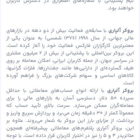
تیم پشتیبانی با شماره‌های اضطراری در دسترس کاربران
خواهند بود.
بروکر آلپاری
با سابقه‌ی فعالیت بیش از دو دهه در بازارهای
مالی جهانی، از سال ۱۹۹۸ (۱۳۷۶ شمسی) به عنوان یکی از
معتبرترین کارگزاران فارکس فعالیت خود را آغاز کرده است.
این بروکر بین‌المللی با پشتیبانی از بیش از ۲ میلیون مشتری
در سراسر جهان، از جمله کاربران ایرانی، امکان معامله بر روی
طیف گسترده‌ای از دارایی‌ها مانند جفت‌ارزها، فلزات گرانبها،
کالاهای اساسی و سهام شرکت‌های بزرگ را فراهم آورده
است.
بروکر آلپاری
با ارائه انواع حساب‌های معاملاتی با حداقل
سپرده ۵۰
دلار
، دسترسی آسان به بازارهای مالی را برای
معامله‌گران ممکن می‌سازد. سرعت بالای تأیید حساب که
معمولاً کمتر از ۳۰ دقیقه زمان می‌برد و پردازش سریع واریز و
برداشت، از مزایای بارز این بروکر به شمار می‌روند. علاوه بر
این، بروکر آلپاری پلتفرم‌های معاملاتی پیشرفته‌ای همچون
متاتریدر ۴ و ۵ را نیز در اختیار کاربران قرار داده است. با توجه