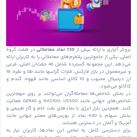
بروکر آلپاری با ارائه بیش از
720 نماد معاملاتی
در هفت گروه
اصلی، یکی از جامع‌ترین پلتفرم‌های معاملاتی را به کاربران ارائه
می‌دهد. این مجموعه گسترده شامل 46 جفت‌ارز اصلی، فرعی
و غیرمعمول در بازار فارکس، فلزات گرانبها مانند
طلا
و نقره، 18
ارز دیجیتال محبوب و 10 کالای اساسی مانند قهوه، گندم و
کاکائو می‌شود.
در بخش شاخص‌ها معامله‌گران می‌توانند بر روی مهم‌ترین
شاخص‌های جهانی مانند NAS100، US500 و GER40 فعالیت
کنند. همچنین بازار انرژی با نمادهای نفت خام و گاز طبیعی و
بخش سهام با 640 نماد از بورس‌های معتبر جهانی مانند
آمریکا و آلمان در دسترس هستند.
برای دسترسی کامل به تمامی این نمادها، کاربران نیاز به