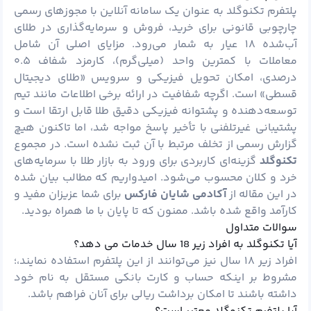
پلتفرم تکنوگلد به‌ عنوان یک سامانه آنلاین با مجوزهای رسمی
چارچوبی قانونی برای خرید، فروش و سرمایه‌گذاری در طلای
آب‌شده ۱۸ عیار به شمار می‌رود. مزایای اصلی آن شامل
معاملات با کمترین واحد (میلی‌گرم)، کارمزد شفاف ۰.۵
درصدی، امکان تحویل فیزیکی و سرویس «طلای دیجیتال
قسطی» است. اگرچه شفافیت در ارائه برخی اطلاعات مانند تیم
توسعه‌دهنده و پشتوانه فیزیکی دقیق طلا قابل ارتقا است و
پشتیبانی غیرتلفنی با تأخیر پاسخ مواجه شد، اما تاکنون هیچ
گزارش رسمی از تخلف مرتبط با آن ثبت نشده است. در مجموع
تکنوگلد
گزینه‌ای کاربردی برای ورود به بازار طلا با سرمایه‌های
خرد و کلان محسوب می‌شود. امیدواریم که مطالب بیان شده
در این مقاله از
آکادمی شایان فارکس
برای شما عزیزان مفید و
کارآمد واقع شده باشد. ممنون که تا پایان با ما همراه بودید.
سوالات متداول
آیا تکنوگلد به افراد زیر 18 سال خدمات می ‌دهد؟
افراد زیر ۱۸ سال نیز می‌توانند از این پلتفرم استفاده نمایند،؛
مشروط بر اینکه حساب و کارت بانکی مستقل به نام خود
داشته باشند تا امکان برداشت ریالی برای آنان فراهم باشد.