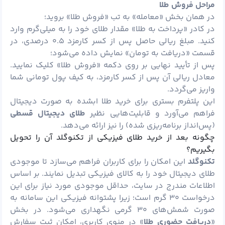
مراحل فروش طلا
در همان بخش «معامله» به تب «فروش طلا» بروید؛
در کادر «پرداخت به طلا» مقدار طلای خود را به میلی‌گرم وارد
کنید. مبلغ ریالی حاصل پس از کسر کارمزد ۰.۵ درصدی، در
قسمت «دریافت به تومان» نمایش داده می‌شود؛
پس از تأیید نهایی بر روی دکمه «فروش طلا» کلیک نمایید.
معادل ریالی آن پس از کسر کارمزد، به کیف پول تومانی شما
واریز می‌گردد.
این پلتفرم بستری برای خرید طلا ابشده به صورت دیجیتال
فراهم می‌آورد و قابلیت‌هایی نظیر
طلای دیجیتال قسطی
(پس‌انداز برنامه‌ریزی شده) را نیز ارائه می‌دهد.
چگونه بعد از خرید طلای فیزیکی از تکنوگلد آن را تحویل
بگیریم؟
تکنوگلد
این امکان را برای کاربران فراهم می‌سازد تا موجودی
طلای دیجیتال خود را به کالای فیزیکی تبدیل نمایند. بر اساس
اطلاعات مندرج در سایت، حداقل موجودی مورد نیاز برای این
درخواست ۳۰ گرم است؛ زیرا پشتوانه فیزیکی این سامانه به
صورت شمش‌های ۳۰ گرمی نگهداری می‌شود. در بخش
«
دریافت حضوری طلا
» در منوی کاربری، امکان ثبت سفارش