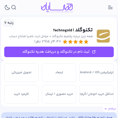
رتبه ۷
تکنوگلد
| Technogold
همه چیز درباره پلتفرم تکنوگلد + مراحل ثبت نام و افتتاح حساب
۴.۴۷از ۵
(۷۹ نظر)
ثبت نام در تکنوگلد و دریافت هدیه تکنوگلد
اپلیکیشن Android / iOS
اینماد
تحویل فیزیکی
حداقل خرید (تومان/گرم)
خرید حضوری / ارسال
کارمزد خرید
بیشتر
کارمزد فروش
مجوز اتحادیه طلا و جواهر
همه پلتفرم طلا ها اشکالاتی دارند. مسئولیت انتخاب پلتفرم طلا و سود و ضرر افراد