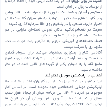
امنیت در برابر تورم
: طلا در بلندمدت ارزش خود را حفظ کرده و
از نوسانات ریال در امان است؛
دسترسی آسان و شفافیت
: بدون نیاز به مراجعه به طلافروشی
و با کارمزدهای مشخص می‌توانید به هر میزان که بودجه در
اختیار دارید، مبلغی را در پلتفرم روی طلا سرمایه‌گذاری کنید؛
سرعت در نقدشوندگی
: امکان فروش لحظه‌ای دارایی در هر
ساعت از شبانه روز برای شما وجود دارد؛
حذف دغدغه‌های فیزیکی
: نیازی به نگرانی بابت اجرت ساخت،
نگهداری یا سرقت نیست.
آکادمی شایان بختیاری
پیشنهاد می‌کند برای سرمایه‌گذاری
بلندمدت و حفظ آرامش خاطر در این شرایط اقتصادی،
پلتفرم
تکنو گلد
را به عنوان یکی از گزینه‌های قابل اعتماد، در نظر
داشته باشید.
آشنایی با اپلیکیشن موبایل تکنوگلد
این پلتفرم جهت تسهیل دسترسی کاربران، اقدام به توسعه
اپلیکیشن موبایل اختصاصی خود نموده است. بر اساس آمار
موجود در آذرماه ۱۴۰۴، این برنامه بیش از پنجاه هزار نصب
فعال را تجربه کرده و آخرین به‌روزرسانی آن در تاریخ ۱۰
اردیبهشت ۱۴۰۴ صورت پذیرفته است. کاربران می‌توانند برای