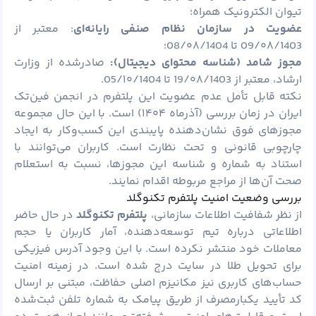
تیوان الکترونیک همراه؛
عضویت در سازمان نظام صنفی رایانه‌ای
: معتبر از
09/۰۸/1403 تا 08/۰۸/1404؛
مجوز شامد (شناسه محتوای دیجیتال):
صادرشده از وزارت
ارشاد، معتبر از 19/۰۸/1403 تا 05/۱۰/1404.
نکته قابل تأمل عدم عضویت این پلتفرم در انجمن فین‌تک
ایران در زمان بررسی (آذرماه ۱۴۰۴) است. با این حال مجموعه
مجوزهای فوق نشان‌دهنده پایبندی این کسب‌وکار به ایجاد
چارچوبی قانونی و تحت نظارت است. کاربران می‌توانند با
استناد به شماره و شناسه این مجوزها، نسبت به استعلام
صحت آن‌ها از مراجع مربوطه اقدام نمایند.
بررسی وضعیت امنیت پلتفرم تکنوگلد
از نظر شفافیت اطلاعات سازمانی،
پلتفرم تکنوگلد
در حال حاضر
اطلاعاتی درباره تیم توسعه‌دهنده، آمار کاربران یا حجم
معاملات خود منتشر نکرده است. با این وجود آدرس فیزیکی
برای تحویل طلا در سایت درج شده است. در زمینه امنیت
حساب‌های کاربری نیز مکانیزم اصلی حفاظت، مبتنی بر ارسال
کد تأیید یکبارمصرف از طریق پیامک به شماره تلفن ثبت‌شده