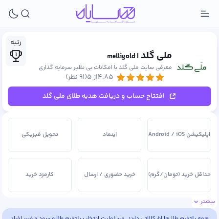
رتبه
ملی گلد
۱
| melligold
معرفی سایت ملی گلد با امکانات بی نظیر سرمایه گذاری
۴.۸۵از ۵
(۹۱ نظر)
افتتاح حساب و دریافت هدیه طلای ملی گلد
اپلیکیشن Android / iOS
اینماد
تحویل فیزیکی
حداقل خرید (تومان/گرم)
خرید حضوری / ارسال
کارمزد خرید
بیشتر
کارمزد فروش
مجوز اتحادیه طلا و جواهر
همه پلتفرم طلا ها اشکالاتی دارند. مسئولیت انتخاب پلتفرم طلا و سود و ضرر افراد