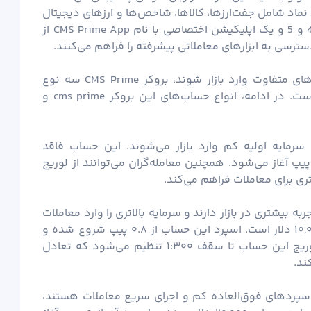
این بروکر به معامله‌گران امکان معامله بیش از 200 نماد شامل جفت‌ارزها، کالاها، شاخص‌ها و ارزهای دیجیتال
را می‌دهد. همچنین پلتفرم‌های معاملاتی متاتریدر 4 و 5 و یک اپلیکیشن اختصاصی با نام CMS Prime App از
ترسی به ابزارهای معاملاتی پیشرفته را فراهم می‌کنند.
برای اینکه معامله‌گران بتوانند با شرایط و سرمایه‌های متفاوت وارد بازار شوند، بروکر CMS Prime سه نوع
حساب معاملاتی متنوع و انعطاف‌پذیر ارائه کرده است. در ادامه، انواع حساب‌های این بروکر cms prime و
سرمایه اولیه کم وارد بازار می‌شوند. این حساب فاقد
یسیون بوده و اسپرد آن به صورت شناور از ۱.۲ پیپ آغاز می‌شود. همچنین معامله‌گران می‌توانند از لوریج
 بیشتری در بازار دارند و سرمایه بالاتری را وارد معاملات
می‌کنند. حداقل واریز مورد نیاز برای این حساب ۱۰,۰۰۰ دلار است. اسپرد این حساب از ۰.۸ پیپ شروع شده و
مانند حساب استاندارد فاقد کمیسیون می‌باشد. لوریج این حساب تا سقف ۱:۳۰۰ تنظیم می‌شود که تعادل
ند.
دنبال اسپردهای فوق‌العاده کم و اجرای سریع معاملات هستند،