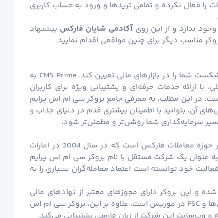
ت را فعال نکرده و تمامی تریدها و ورود به حساب کاربری
وجود ندارد و از این روی
آکادمی شایان
فارکس
پیشنهاد
وکر مناسب دیگر برای چنین مواقعی اقدام نمایید.
انتخاب یک بروکر معتبر می‌تواند مسیر موفقیت یا شکست شما را در بازارهای مالی تعیین کند. CMS Prime به
، با ارائه خدمات حرفه‌ای و پشتیبانی ویژه برای کاربران
است.
در این مطلب، به معرفی جامع بروکر سی ام اس پرایم
ی‌های آن، بتوانید با اطمینان بیشتری قدم در دنیای جذاب و
مسیر سرمایه‌گذاری شما روشن‌تر و مطمئن‌تر شود.
بروکر سی ام اس پرایم یکی از بروکرهای معتبر در حوزه معاملات فارکس است که در سال 2004 در امارات
حده عربی تأسیس شد. این شرکت در سال 2024 به عنوان یک شرکت مستقل با نام بروکر سی ام اس پرایم
عالیت خود توانسته است اعتماد معامله‌گران بسیاری را به
ده و این بروکر دارای مجوزهای معتبر از نهادهای مالی
مختلف از جمله FSASVG در سنت وینسنت و گرنادین‌ها و FSC در موریس است. علاوه بر این، بروکر سی ام اس
وده و وب‌سایت این شرکت از زبان فارسی پشتیبانی می‌کند.