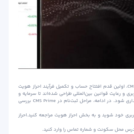
برای آغاز فعالیت در بازارهای مالی با بروکر CMS Prime، اولین قدم افتتاح حساب و تکمیل فرآیند احراز هویت
 و رعایت قوانین بین‌المللی طراحی شده‌اند تا سرمایه و
اطلاعات شخصی شما با بالاترین سطح حفاظت نگهداری شود. در ادامه، مراحل ثبت‌نام در CMS Prime بررسی
ربری خود شوید و به بخش احراز هویت مراجعه کنید.احراز
 آدرس محل سکونت و شماره تماس را وارد کنید.