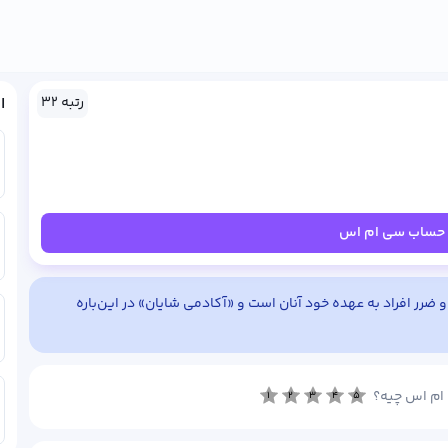
رتبه ۳۲
ا
 حساب سی ام اس
 ضرر افراد به عهده خود آنان است و «آکادمی شایان» در این‌باره
 ام اس چیه؟
۱
۲
۳
۴
۵