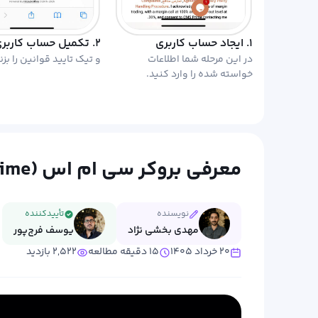
۱. ایجاد حساب کاربری
۲. تکمیل حساب کاربری
در این مرحله شما اطلاعات
و تیک تایید قوانین را بزن
خواسته شده را وارد کنید.
معرفی بروکر سی ام اس (CMS Prime) از ثبت نام تا ترید
نویسنده
تأییدکننده
مهدی بخشی نژاد
یوسف فرج‌پور
۲۰ خرداد ۱۴۰۵
۱۵ دقیقه مطالعه
۲,۵۲۲ بازدید