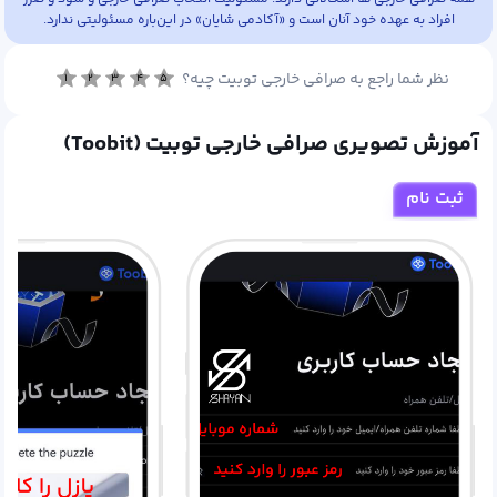
افراد به عهده خود آنان است و «آکادمی شایان» در این‌باره مسئولیتی ندارد.
نظر شما راجع به صرافی خارجی توبیت چیه؟
۱
۲
۳
۴
۵
آموزش تصویری صرافی خارجی توبیت (Toobit)
ثبت نام