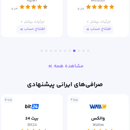
Opofinance
Alpari
۴از ۵
۴از ۵
جزئیات بیشتر
جزئیات بیشتر
افتتاح حساب
افتتاح حساب
مشاهده همه
صرافی‌های ایرانی پیشنهادی
رتبه ۵
رتبه ۶
بیت 24
رمزینکس
Ramzinex
Bit24