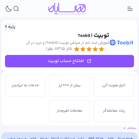
رتبه ۶
توبیت
| Toobit
آموزش ثبت نام در صرافی توبیت (Toobit) و ترید در آن
۵از ۵
(۸۳ نظر)
افتتاح حساب توبیت
احراز هویت آنی
بیش از ۲۰۰ ارز
خدمات به ایرانیان
ربات معامله‌گر
معاملات اهرم‌دار
بیشتر
همه صرافی خارجی ها اشکالاتی دارند. مسئولیت انتخاب صرافی خارجی و سود و ضرر