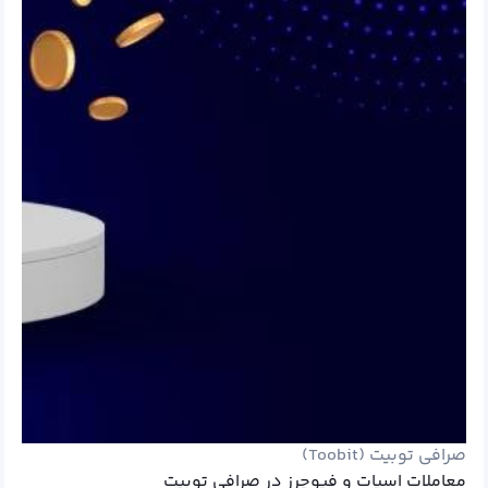
صرافی توبیت (Toobit)
معاملات اسپات و فیوچرز در صرافی توبیت