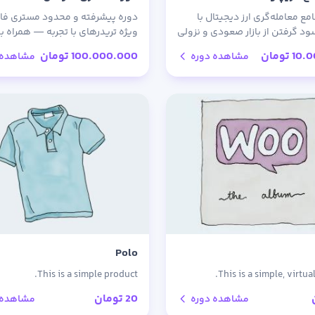
ع معامله‌گری ارز دیجیتال با
دوره پیشرفته و محدود مستری ف
سود گرفتن از بازار صعودی و نزولی
ویژه تریدرهای با تجربه — همراه با
ای عملی و پشتیبانی تخصصی.
پشتیبانی مستقیم استاد و تضمی
10.
تومان
100.000.000
تومان
مشاهده دوره
مشاهده 
بازگشت وجه.
Polo
This is a simple product.
This is a simple, virtua
20
تومان
مشاهده دوره
مشاهده 