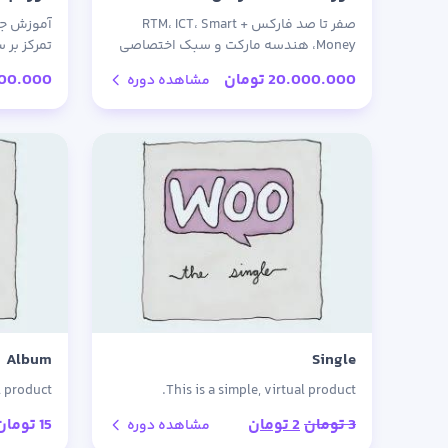
صفر تا صد فارکس + RTM، ICT، Smart
آموزش جام
Money، هندسه مارکت و سبک اختصاصی
تمرکز بر 
استاد بختیاری — همراه با پشتیبانی و
+ مثال‌ه
20.000.000
تومان
000.000
مشاهده دوره
لایوترید عملی
Album
Single
l product.
This is a simple, virtual product.
قیمت
قیمت
3
تومان
2
تومان
15
تومان
مشاهده دوره