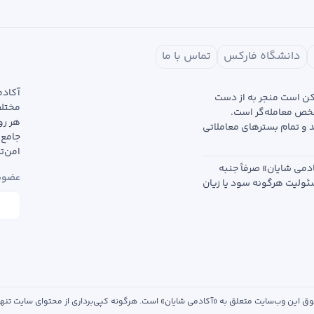
دانشگاه فارکس
تماس با ما
آکادم
مکن است منجر به از دست
خص معامله‌گر است.
هر رو
د و تمام بسترهای معاملاتی
جامع 
امن‌ت
دمی شایان» صرفاً جنبه
عضویت
سئولیت هرگونه سود یا زیان