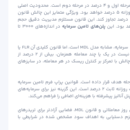
در این مدل تریدر ملزم به کسب ۸ درصد سود در مرحله اول و ۴ درصد در مرحله دوم است. محدودیت اصلی
نیز رعایت حداکثر افت سرمایه کل ۱۲ درصد و افت روزانه ۵ درصد خواهد بود. ویژگی متمایز این چالش قانون
MDL یا حداکثر بار مارجین مجاز است که نباید از ۵۵ درصد تجاوز کند. این قانون مستلزم مدیریت دقیق حجم
هد بود. این
پلن‌های تامین سرمایه
در اندازه‌های ۳۰۰۰ تا
این چالش از نظر اهداف سود و محدودیت‌های افت سرمایه، مشابه مدل MDL است، اما قانون کلیدی آن FLR یا
ریسک ضرر شناور است. بر این اساس تریدر مجاز نیست در یک یا چند معامله همزمان، بیش از ۲ درصد از
الش با تمرکز بر کنترل ریسک در هر معامله، در سایزهای
سود را در یک مرحله هدف قرار داده است. قوانین پراپ فرم تامین سرمایه
در این چالش شامل افت سرمایه کل ۶ درصد و افت روزانه ثابت ۲ درصد است. این گزینه نیز برای سرمایه‌های
این مدل پیشرفته با حذف محدودیت زمانی، حداقل روز معاملاتی و قانون MDL، فضایی آزادتر برای تریدرهای
تلزم دستیابی به اهداف سود مشخص شده در شرایطی با