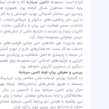
کرده است. مجموعه
تأمین سرمایه
که با هدف ایجاد
پایه اعتماد مخاطبان شکل گرفته بود، همواره هم
پایداری این ساختار اشتراکی نهایت کوشش را به کار
با این حال واقعیت‌های دشوار و غیرقابل‌اجتناب
گذاشت، مسیر فعالیت این پراپ را دگرگون ساخت. ا
تأثیرات پایدار و بلندمدت شرایط ناشی از تنش‌های خا
جریان عملیاتی مجموعه ایجاد کرد.
تیم مدیریت طی ماه‌های اخیر تمامی ظرفیت‌های مو
خدمات به کار بست، اما فشارهای خارج از حوزه کنتر
در نتیجه با پایبندی به اصل شفافیت و رویکردی مسئو
اجرایی و فرآیندهای خدماتی این مجموعه برای همیشه
دیگری در دسترس کاربران نخواهد بود.
بررسی و معرفی پراپ فرم تامین سرمایه
در گستره پویای خدمات مالی معاصر پراپ تریدینگ ب
مستعد از طریق چالش‌های ساختاریافته، زمینه بهره‌
معامله‌گران و ارائه سرمایه‌ای مطمئن، عرصه را برای
این پلتفرم با طراحی دو برنامه تأمین سرمایه متمايز
۱,۵۰۰ تا ۵۰,۰۰۰ دلار، مسیر خود را آغاز کنند.