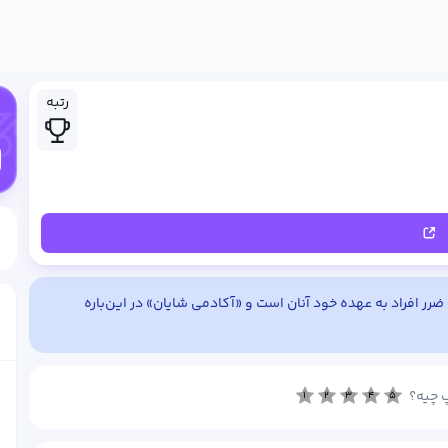
رتبه
رر افراد به عهده خود آنان است و «آکادمی شایان» در این‌باره
پ چیه؟
۱
۲
۳
۴
۵