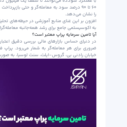
با عملکرد سودده می‌توانند تا سقف یک میلیون دلا
را نشان می‌دهد.
افزون بر این غنای منابع آموزشی در حیطه‌های تحلیل 
به اکوسیستمی جامع برای رشد همه‌جانبه معامله‌گرا
آیا تامین سرمایه پراپ معتبر است؟
در دنیای حساس بازارهای مالی بررسی دقیق اعتبار 
ضروری برای هر معامله‌گر به شمار می‌رود. پراپ
خیابان رادنی بی، گروس-ایلت، سنت لوسیا، به ‌صور