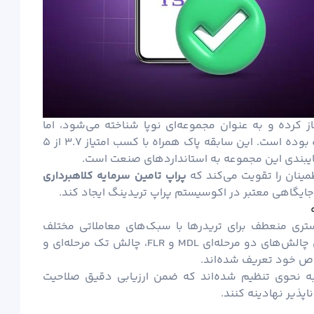
ه این پلتفرم فعالیت خود را از سال ۱۴۰۲ آغاز کرده و به ‌عنوان مجموعه‌ای نوپا شناخته می‌شود، اما
عملکرد آن تاکنون خالی از هرگونه شکایت ثبت‌شده بوده است. این سابقه پاک همراه با کسب امتیاز ۳.۷ از ۵
مینان را تقویت می‌کند که
پراپ تامین سرمایه کلاهبرداری
جایگاهی معتبر در اکوسیستم پراپ تریدینگ ایجاد کند.
ستری منعطف برای تریدرها با سبک‌های معاملاتی مختلف
فراهم می‌آورد. چهار چالش اصلی این پلتفرم شامل چالش‌های دو مرحله‌ای MDL و FLR، چالش تک مرحله‌ای و
ص خود تعریف شده‌اند.
به نحوی تنظیم شده‌اند که ضمن ارزیابی دقیق صلاحیت
پذیر نهادینه کنند.