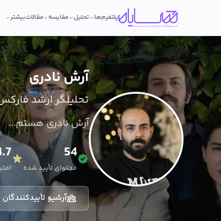
پلتفرم‌ها
تحلیل
مقایسه
مقالات
بیشتر
آرش نادری
تحلیلگر ارشد فارکس
آرش نادری هستم...
4.7
54
محتوای تأیید شده
امتیاز
آرشیو تأییدکنندگان