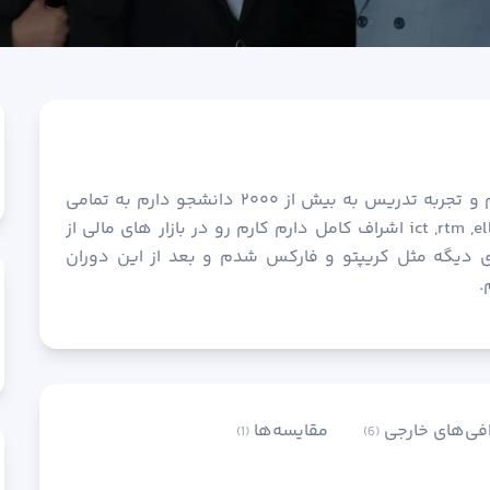
آرش نادری هستم. ۸ ساله تو بازار مالی فعالیت دارم و تجربه تدریس به بیش از ۲۰۰۰ دانشجو دارم به تمامی
سبک های مالی اعم از کلاسیک، ict ,rtm ,elliot ,neowave , smc اشراف کامل دارم کارم رو در بازار های مالی از
های دیگه مثل کریپتو و فارکس شدم و بعد از این دوران
فی‌های خارجی
مقایسه‌ها
(1)
(6)