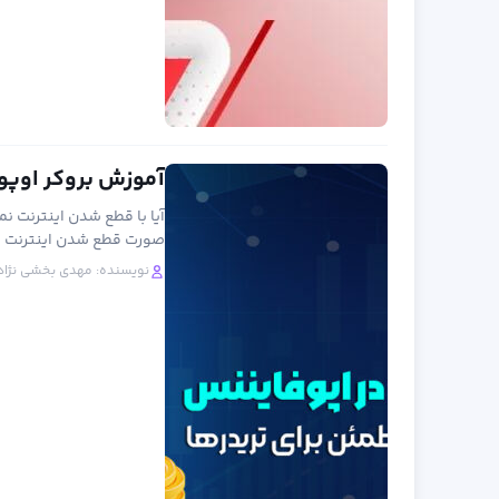
آموزش بروکر اوپو فایننس (Opofinance)
آیا با قطع شدن اینترنت نم
صورت قطع شدن اینترنت بی
نویسنده:
مهدی بخشی نژاد