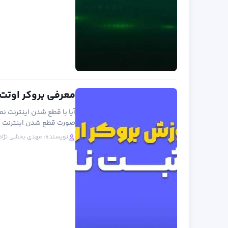
معرفی بروکر اوتت مارکتس (otet markets
آیا با قطع شدن اینترنت نم
صورت قطع شدن اینترنت بی
نویسنده:
مهدی بخشی نژاد