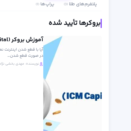
پلتفرم‌های طلا
پراپ‌ها
(1)
(3)
بروکرها تأیید شده
آموزش بروکر (ICM Capital) از ثبت نام تا ترید
آیا با قطع شدن اینترنت نم
در صورت قطع شدن…
نویسنده:
مهدی بخشی نژاد