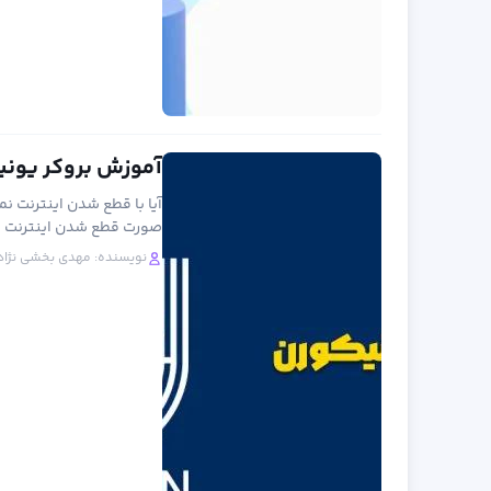
آموزش بروکر یونیکورن (Unicorn) از ثب
آیا با قطع شدن اینترنت نم
صورت قطع شدن اینترنت بی
نویسنده:
مهدی بخشی نژاد