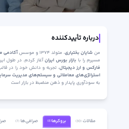
درباره تأییدکننده
من
شایان بختیاری
، متولد ۱۳۷۴ و موسس
آکادمی م
مسیرم را با
بازار بورس ایران
آغاز کردم. در طول ای
فارکس و ارز دیجیتال
، تجربه و دانش خود را در قال
استراتژی‌های معاملاتی و سیستم‌های مدیریت سرمای
به سودآوری پایدار و ذهن منضبط در بازار است
مقالات
بروکرها
صرافی‌ها
صرا
(8)
(7)
(30)