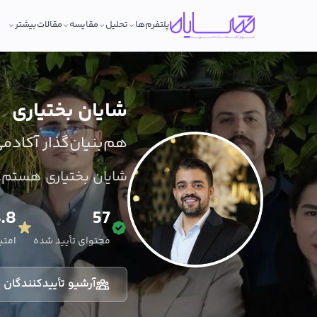
پلتفرم‌ها
تحلیل
مقایسه
مقالات
بیشتر
شایان بختیاری
هم‌بنیان‌گذار آکادم
شایان بختیاری هستم..
.8
57
محتوای تأیید شده
امتیاز
آرشیو تأییدکنندگان