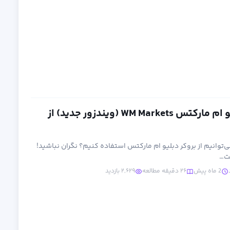
آموزش بروکر دبلیو ام مارکتس WM Markets (ویندزور جدید) از
ی‌توانیم از بروکر دبلیو ام مارکتس استفاده کنیم؟ نگران نباشید!
ت…
2 ماه پیش
۲۶ دقیقه مطالعه
۲,۶۲۹ بازدید