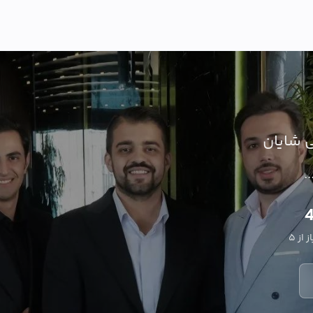
ی شایان
.
4
 از ۵