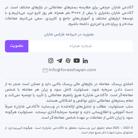
آکادمی شایان مرجعی برای مقایسه بسترهای معاملاتی در بازارهای مختلف است. در
آکادمی شایان بختیاری با بیش از ۳۰۰۰ نفر همراه، هر روز لایو ترید می‌ذاریم و با
توسعه‌ ابزارهای مختلف و آموزش‌های جامع و کاربردی، سعی می‌کنیم معاملات
ساده‌تر و پربازده‌تر و امن‌تری داشته باشیم.
عضویت در خبرنامه فارکس شایان
عضویت
info@forexshayan.com
افشای ریسک: معامله در بازارهای مالی ریسک بالایی دارد و ممکن است منجر به از
دست دادن سرمایه شود. مسئولیت کامل سود و زیان هر معامله با شخص
معامله‌گر است. «آکادمی شایان» هیچ پلتفرم معاملاتی را تأیید یا توصیه نمی‌کند و
تمام بسترهای معاملاتی دارای نواقص و اشکالاتی هستند.
سلب مسئولیت: مطالب و تحلیل‌های ارائه‌شده در وب‌سایت «آکادمی شایان» صرفاً
جنبه آموزشی و اطلاع‌رسانی دارند و توصیه سرمایه‌گذاری نیستند. مسئولیت هرگونه
سود یا زیان ناشی از معاملات بر عهده شخص معامله‌گر است.
© 2023 - 2025 تمام حقوق این وب‌سایت متعلق به «آکادمی شایان» است. هرگونه کپی‌برداری از
محتوای سایت تنها با ذکر منبع مجاز است.