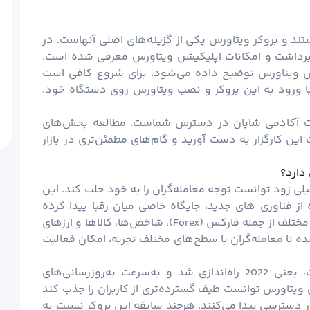
تند و بروکر ویتاورس یکی از گزینه‌های اصلی آنهاست. در
 برداشت و امکانات اپلیکیشن ویتاورس معرفی شده است.
 ویتاورس توضیح داده می‌شود. برای شروع کافی است
با ورود به این بروکر و نصب ویتاورس روی دستگاه خود،
یت
آکادمی شایان
در دسترس شماست. مطالعه بخش‌های
ین کارگزار به دست آورید و گام‌های مطمئن‌تری در بازار
دارد؟
د بازار مالی شد و خیلی زود توانست توجه معامله‌گران را به خود جلب کند. این
از فناوری ‌های جدید، جایگاه خاصی میان رقبا پیدا کرده
است. ویتاورس به کاربران اجازه می‌دهد در بازارهای مختلف از جمله فارکس (Forex)، شاخص‌ها، کالاها و ارزهای
ه تا معامله‌گران با سطح‌های مختلف تجربه، امکان فعالیت
وب‌سایت رسمی بروکر در همان سال آغاز فعالیت، یعنی 2022 راه‌اندازی شد و به‌سرعت به‌روزرسانی‌های
 ویتاورس توانست طیف گسترده‌تری از کاربران را جذب کند
ار دسترسی پیدا می‌کنند. هرچند سابقه این بروکر نسبت به