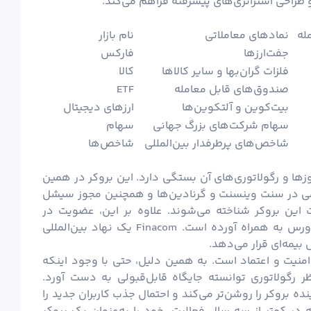
 طراحی استراتژی‌های پیشرفته فراهم می‌کند.
له
نمادهای معاملاتی
نام بازار
جفت‌ارزها
فارکس
فلزات گران‌بها و سایر کالاها
کالا
صندوق‌های قابل معامله
ETF
بیت‌کوین و آلتکوین‌ها
ارزهای دیجیتال
سهام شرکت‌های بزرگ جهانی
سهام
شاخص‌های پرطرفدار بین‌المللی
شاخص‌ها
جوزها و رگولاتوری‌های آن بستگی دارد. این بروکر در همین
می در سنت وینسنت و گرنادین‌ها و همچنین مجوز سیشل
نونی فعالیت این بروکر شناخته می‌شوند. علاوه بر این، عضویت در
کمیسیون مالی (Finacom) اعتبار بیشتری برای ویتاورس به همراه آورده است. Finacom یک نهاد بین‌المللی
مه‌ای قرار می‌دهد.
 امنیت و اعتماد است. به همین دلیل، حتی با وجود اینکه
ظر رگولاتوری توانسته جایگاه قابل‌قبولی به دست آورد.
 بروکر را روشن‌تر می‌کند و احتمال جذب کاربران جدید را