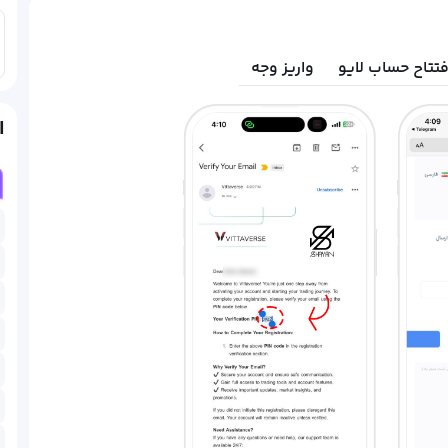
فتتاح حساب لایو
واریز وجه
ا