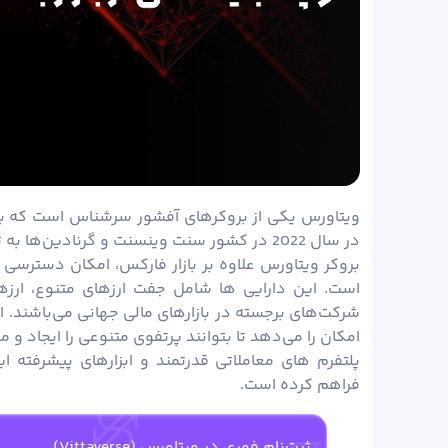
ویتاورس یکی از بروکرهای آفشور سرشناس است که به کا
در سال 2022 در کشور سنت وینسنت و گرنادین‌ها به ثبت رسیده است.
است. این دارایی ها شامل جفت ارزهای متنوع، ارز
شرکت‌های برجسته در بازارهای مالی جهانی می‌باشند. ای
امکان را می‌دهد تا بتوانند پرتفوی متنوعی را ایجاد و م
پلتفرم های معاملاتی قدرتمند و ابزارهای پیشرفته ای
فراهم کرده است.
ثبت‌نام فوری در ویتاورس (Vittaverse)