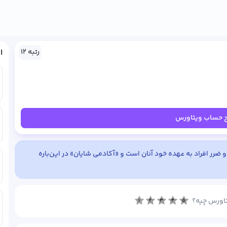
رتبه ۱۲
ا
ح حساب ویتاورس
 ضرر افراد به عهده خود آنان است و «آکادمی شایان» در این‌باره
یتاورس چیه؟
۱
۲
۳
۴
۵