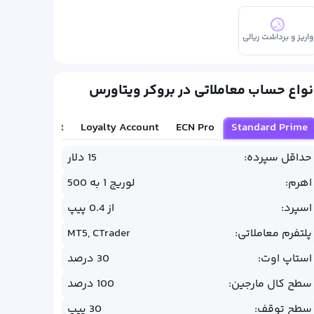
واریز و برداشت ریالی
نواع حساب معاملاتی در بروکر ویتاورس
VIP Account
Loyalty Account
ECN Pro
Standard Prime
حداقل سپرده:
15 دلار
اهرم:
لوریج 1 به 500
اسپرد:
از 0.4 پیپ
پلتفرم معاملاتی:
MT5, CTrader
استاپ اوت:
30 درصد
سطح کال مارجین:
100 درصد
سطح توقف:
30 پیپ