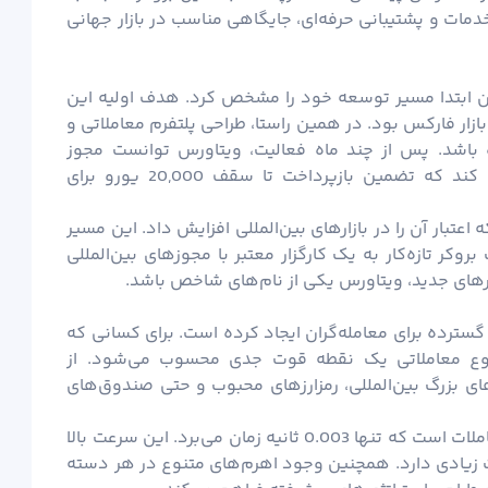
مات و پشتیبانی حرفه‌ای، جایگاهی مناسب در بازار جهانی
تاسیس شد و از همان ابتدا مسیر توسعه خود را مشخص کرد. هدف اولیه این
 بازار فارکس بود. در همین راستا، طراحی پلتفرم معاملاتی و
 باشد. پس از چند ماه فعالیت، ویتاورس توانست مجوز
عضویت در کمیسیون مالی (Finacom) را دریافت کند که تضمین بازپرداخت تا سقف 20,000 یورو برای
عتبار آن را در بازارهای بین‌المللی افزایش داد. این مسیر
ر تازه‌کار به یک کارگزار معتبر با مجوزهای بین‌المللی
رهای جدید، ویتاورس یکی از نام‌های شاخص باشد.
ماد معاملاتی، بستری گسترده برای معامله‌گران ایجاد کرده است. برای کسانی که
نوع معاملاتی یک نقطه قوت جدی محسوب می‌شود. از
ی بزرگ بین‌المللی، رمزارزهای محبوب و حتی صندوق‌های
یکی از نکات برجسته در این بروکر، سرعت اجرای معاملات است که تنها 0.003 ثانیه زمان می‌برد. این سرعت بالا
میت زیادی دارد. همچنین وجود اهرم‌های متنوع در هر دسته