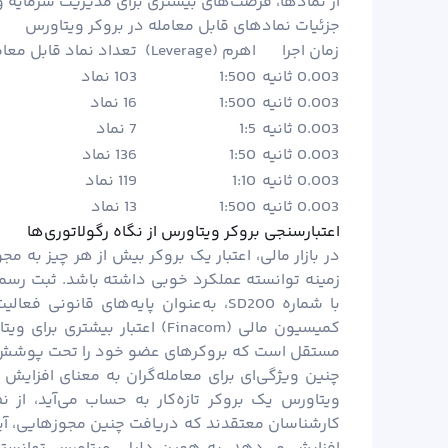
از نمادها، فرصت‌های بیشتری برای مدیریت سرمایه و
جزئیات نمادهای قابل معامله در بروکر ویتاورس
زمان اجرا
اهرم (Leverage)
تعداد نماد قابل معام
0.003 ثانیه
1:500
103 نماد
0.003 ثانیه
1:500
16 نماد
0.003 ثانیه
1:5
7 نماد
0.003 ثانیه
1:50
136 نماد
0.003 ثانیه
1:10
119 نماد
0.003 ثانیه
1:500
13 نماد
اعتبارسنجی بروکر ویتاورس از نگاه رگولاتوری‌ها
در بازار مالی، اعتبار یک بروکر بیش از هر چیز به م
زمینه توانسته عملکرد خوبی داشته باشد. ثبت رس
با شماره SD200، به‌عنوان پایه‌های قا
مستقل است که بروکرهای عضو خود را تحت پوشش بی
چنین ویژگی‌ای برای معامله‌گران به معنای افزایش
ویتاورس یک بروکر تازه‌کار به حساب می‌آید، از ن
کارشناسان معتقدند که دریافت چنین مجوزهایی، آینده