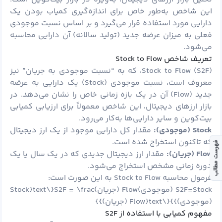
این شاخص به‌طور خاص برای اندازه‌گیری کمیاب بودن یک
دارایی مورد استفاده قرار می‌گیرد و بر اساس نسبت موجودی
فعلی به میزان عرضه جدید (تولید سالانه) آن دارایی محاسبه
می‌شود.
تعریف شاخص Stock to Flow
Stock to Flow (S2F)، که به “نسبت موجودی به جریان” نیز
معروف است، نسبت موجودی (Stock) یک دارایی به عرضه
جدید (Flow) آن در یک بازه زمانی خاص را نشان می‌دهد. در
بازار ارزهای دیجیتال، این شاخص معمولاً برای ارزیابی کمیابی
بیت‌کوین و سایر دارایی‌ها به‌کار می‌رود.
Stock (
موجودی):
مقدار کل دارایی موجود از یک ارز دیجیتال
که تاکنون استخراج شده است.
فهرست مطالب
Flow (
جریان):
مقدار ارز دیجیتال جدیدی که در یک سال یا یک
دوره زمانی مشخص استخراج می‌شود.
فرمول محاسبه Stock to Flow به این صورت است:
S2F=Stock (موجودی)Flow (جریان)S2F = \frac{\text{Stock
(موجودی)}}{\text{Flow (جریان)}}
مفهوم کمیابی با استفاده از S2F