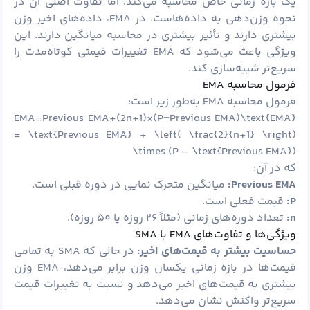
یک بازه زمانی خاص محاسبه می‌کند، اما تفاوت اصلی آن در
نحوه وزن‌دهی به داده‌هاست. در EMA، داده‌های اخیر وزن
بیشتری دارند و تأثیر بیشتری در محاسبه میانگین دارند. این
ویژگی باعث می‌شود که EMA تغییرات قیمتی کوتاه‌مدت را
سریع‌تر شبیه‌سازی کند.
فرمول محاسبه EMA
فرمول محاسبه EMA به‌طور زیر است:
EMA=Previous EMA+(2n+1)×(P−Previous EMA)\text{EMA}
= \text{Previous EMA} + \left( \frac{2}{n+1} \right)
\times (P – \text{Previous EMA})
که در آن:
Previous EMA:
میانگین متحرک نمایی در دوره قبلی است.
P:
قیمت فعلی است.
n:
تعداد دوره‌های زمانی (مثلاً ۲۶ روزه یا ۵۰ روزه).
ویژگی‌ها و تفاوت‌های EMA با SMA
حساسیت بیشتر به قیمت‌های اخیر:
در حالی که SMA به تمامی
قیمت‌ها در بازه زمانی یکسان وزن برابر می‌دهد، EMA وزن
بیشتری به قیمت‌های اخیر می‌دهد و نسبت به تغییرات قیمت
سریع‌تر واکنش نشان می‌دهد.