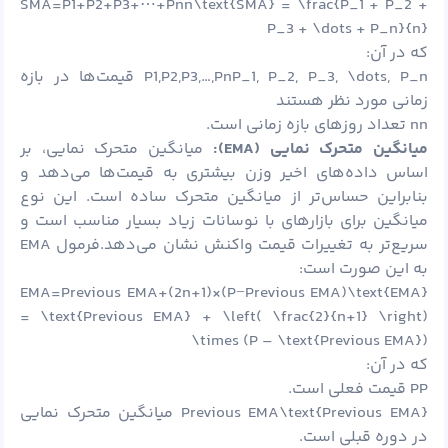
SMA=P1+P2+P3+⋯+Pnn\text{SMA} = \frac{P_1 + P_2 +
P_3 + \dots + P_n}{n}
که در آن:
P1,P2,P3,…,PnP_1, P_2, P_3, \dots, P_n قیمت‌ها در بازه
زمانی مورد نظر هستند
nn تعداد روزهای بازه زمانی است.
میانگین متحرک نمایی (
EMA):
میانگین متحرک نمایی، بر
اساس داده‌های اخیر وزن بیشتری به قیمت‌ها می‌دهد و
بنابراین حساس‌تر از میانگین متحرک ساده است. این نوع
میانگین برای بازارهای با نوسانات زیاد بسیار مناسب است و
سریع‌تر به تغییرات قیمت واکنش نشان می‌دهد.فرمول EMA
به این صورت است:
EMA=Previous EMA+(2n+1)×(P−Previous EMA)\text{EMA}
= \text{Previous EMA} + \left( \frac{2}{n+1} \right)
\times (P – \text{Previous EMA})
که در آن:
PP قیمت فعلی است.
Previous EMA\text{Previous EMA} میانگین متحرک نمایی
در دوره قبلی است.