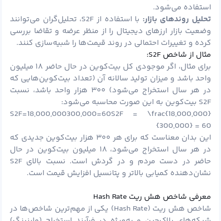
استفاده می‌شود.
تحلیل روندهای بازار:
با استفاده از S2F، تحلیل‌گران می‌توانند
وضعیت بازار ارزهای دیجیتال را از منظر عرضه و تقاضا بررسی
کرده و تغییرات احتمالی در روند قیمت‌ها را شبیه‌سازی کنند.
مثال از شاخص S2F:
برای مثال، اگر موجودی کل بیت‌کوین در حال حاضر ۱۸ میلیون
واحد باشد و میزان تولید سالانه آن (تعداد بیت‌کوین‌هایی که
در هر سال استخراج می‌شود) ۳۰۰ هزار واحد باشد، نسبت
S2F بیت‌کوین به این صورت محاسبه می‌شود:
S2F=18,000,000300,000=60S2F = \frac{18,000,000}
{300,000} = 60
این بدان معناست که برای هر ۳۰۰ هزار بیت‌کوین جدیدی که
در هر سال استخراج می‌شود، ۱۸ میلیون بیت‌کوین در حال
حاضر در دست مردم و در گردش است. نسبت بالای S2F
نشان‌دهنده کمیابی بالاتر و پتانسیل افزایش قیمت است.
معرفی شاخص هش ریت Hash Rate
شاخص هش ریت (Hash Rate) یکی از مهم‌ترین شاخص‌ها در
شبکه‌های بلاک‌چین و به‌ویژه در فرآیند استخراج (
ماینینگ
)