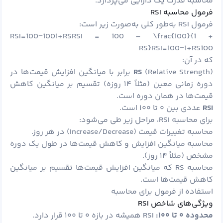
محاسبه قدرت یک دارایی می‌پردازد.
فرمول محاسبه RSI
فرمول RSI به‌طور کلی به‌صورت زیر است:
RSI=100−1001+RSRSI = 100 – \frac{100}{1 +
RS}RSI=100−1+RS100​
که در آن:
RS
(Relative Strength) برابر با میانگین افزایش قیمت‌ها در
دوره زمانی معین (مثلاً ۱۴ روزه) تقسیم بر میانگین کاهش
قیمت‌ها در همان دوره است.
RSI
عددی بین ۰ تا ۱۰۰ است.
برای محاسبه RSI، مراحل زیر طی می‌شود:
محاسبه تغییرات قیمت (Increase/Decrease) در هر روز.
محاسبه میانگین افزایش و کاهش قیمت‌ها در طول یک دوره
مشخص (مثلاً ۱۴ روز).
محاسبه RS که میانگین افزایش قیمت‌ها تقسیم بر میانگین
کاهش قیمت‌ها است.
استفاده از فرمول برای محاسبه
ویژگی‌های شاخص RSI
محدوده
۰
تا
۱۰۰:
RSI همیشه در بازه ۰ تا ۱۰۰ قرار دارد.