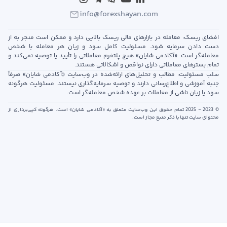
info@forexshayan.com
افشای ریسک: معامله در بازارهای مالی ریسک بالایی دارد و ممکن است منجر به از
دست دادن سرمایه شود. مسئولیت کامل سود و زیان هر معامله با شخص
معامله‌گر است. «آکادمی شایان» هیچ پلتفرم معاملاتی را تأیید یا توصیه نمی‌کند و
تمام بسترهای معاملاتی دارای نواقص و اشکالاتی هستند.
سلب مسئولیت: مطالب و تحلیل‌های ارائه‌شده در وب‌سایت «آکادمی شایان» صرفاً
جنبه آموزشی و اطلاع‌رسانی دارند و توصیه سرمایه‌گذاری نیستند. مسئولیت هرگونه
سود یا زیان ناشی از معاملات بر عهده شخص معامله‌گر است.
© 2023 - 2025 تمام حقوق این وب‌سایت متعلق به «آکادمی شایان» است. هرگونه کپی‌برداری از
محتوای سایت تنها با ذکر منبع مجاز است.