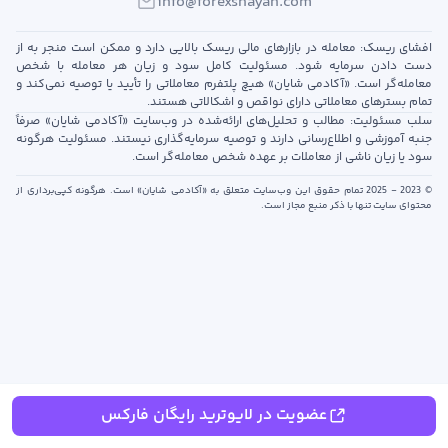
info@forexshayan.com
افشای ریسک: معامله در بازارهای مالی ریسک بالایی دارد و ممکن است منجر به از
دست دادن سرمایه شود. مسئولیت کامل سود و زیان هر معامله با شخص
معامله‌گر است. «آکادمی شایان» هیچ پلتفرم معاملاتی را تأیید یا توصیه نمی‌کند و
تمام بسترهای معاملاتی دارای نواقص و اشکالاتی هستند.
سلب مسئولیت: مطالب و تحلیل‌های ارائه‌شده در وب‌سایت «آکادمی شایان» صرفاً
جنبه آموزشی و اطلاع‌رسانی دارند و توصیه سرمایه‌گذاری نیستند. مسئولیت هرگونه
سود یا زیان ناشی از معاملات بر عهده شخص معامله‌گر است.
© 2023 - 2025 تمام حقوق این وب‌سایت متعلق به «آکادمی شایان» است. هرگونه کپی‌برداری از
محتوای سایت تنها با ذکر منبع مجاز است.
عضویت در لایوترید رایگان فارکس