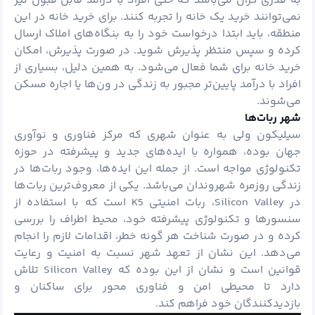
به قدری گران می‌باشد که حتی افراد با درآمد قابل قبول نیز
نمی‌توانند خرید یک خانه را تجربه کنند. برای خرید خانه در این
منطقه، باید ابتدا درخواست خود را به بنگاه‌های املاک ارسال
کرده و سپس منتظر پذیرش شوید. در صورت پذیرش، امکان
خرید خانه برای شما فعال می‌شود. به همین دلیل، بسیاری از
افراد با درآمد پایین‌تر مجبور به زندگی در ون‌ها یا اجاره مسکن
می‌شوند.
شهر ربات‌ها
سیلیکون ولی به عنوان شهری که مرکز فناوری و نوآوری
جهان بوده، همواره با ایده‌های جدید و پیشرفته در حوزه
تکنولوژی مواجه است. از جمله این ایده‌ها، وجود ربات‌ها در
زندگی روزمره شهروندان می‌باشد. یکی از معروف‌ترین ربات‌ها
در Silicon Valley، ربات امنیتی K5 است که با استفاده از
سنسورها و تکنولوژی پیشرفته خود، محیط اطراف را بررسی
کرده و در صورت شناخت هر گونه خطر، اقدامات لازم را انجام
می‌دهد. این نشان از تعهد شهر نسبت به امنیت و رعایت
قوانین است و نشان از این بوده که Silicon Valley تلاش
دارد تا محیطی امن و فناوری محور برای ساکنان و
بازدیدکنندگان خود فراهم کند.