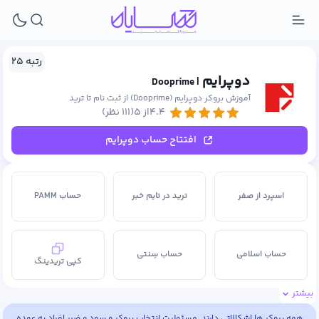
رتبه ۲۵
دوپرایم
| Dooprime
آموزش بروکر دوپرایم (Dooprime) از ثبت نام تا ترید
۴.۴از ۵
(۱۱۱ نظر)
افتتاح حساب دوپرایم
اسپرد از صفر
ترید در تایم خبر
حساب PAMM
حساب اسلامی
حساب سِنتی
کپی تریدینگ
بیشتر
متاتریدر ۴
متاتریدر ۵
معاملات سهام بین‌المللی
همه بروکر ها اشکالاتی دارند. مسئولیت انتخاب بروکر و سود و ضرر افراد به عهده