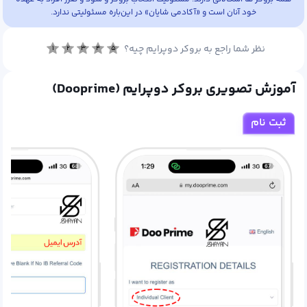
خود آنان است و «آکادمی شایان» در این‌باره مسئولیتی ندارد.
نظر شما راجع به بروکر دوپرایم چیه؟
۱
۲
۳
۴
۵
معاملات کریپتو
آموزش تصویری بروکر دوپرایم (Dooprime)
ثبت نام