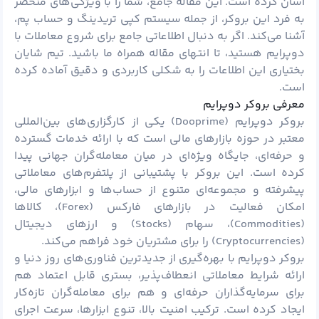
آسان کرده است. این مقاله جامع، شما را با ویژگی‌های منحصر
به فرد این بروکر، از جمله سیستم کپی تریدینگ و حساب پم،
آشنا می‌کند. اگر به دنبال اطلاعاتی جامع برای شروع معاملات با
دوپرایم هستید، تا انتهای مقاله همراه ما باشید. تیم شایان
بختیاری این اطلاعات را به شکلی کاربردی و دقیق آماده کرده
است.
معرفی بروکر دوپرایم
بروکر دوپرایم (Dooprime) یکی از کارگزاری‌های بین‌المللی
معتبر در حوزه بازارهای مالی است که با ارائه خدمات گسترده
و حرفه‌ای، جایگاه ویژه‌ای در میان معامله‌گران جهانی پیدا
کرده است. این بروکر با پشتیبانی از پلتفرم‌های معاملاتی
پیشرفته و مجموعه‌ای متنوع از حساب‌ها و ابزارهای مالی،
امکان فعالیت در بازارهای فارکس (Forex)، کالاها
(Commodities)، سهام (Stocks) و ارزهای دیجیتال
(Cryptocurrencies) را برای مشتریان خود فراهم می‌کند.
بروکر دوپرایم با بهره‌گیری از جدیدترین فناوری‌های روز دنیا و
ارائه شرایط معاملاتی انعطاف‌پذیر، بستری قابل اعتماد هم
برای سرمایه‌گذاران حرفه‌ای و هم برای معامله‌گران تازه‌کار
ایجاد کرده است. ترکیب امنیت بالا، تنوع ابزارها، سرعت اجرای