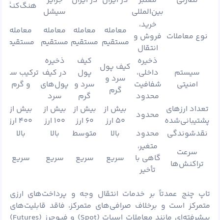
نظارتی
معتبر
در ایران
در ایران
جزایر
هنگ‌کنگ
بین‌المللی
سیشل
خرید،
معامله
معامله
معامله
معامله
نوع معاملات
فروش و
مستقیم
مستقیم
مستقیم
مستقیم
انتقال
ذخیره
کیف
ذخیره
کیف پول
سیستم
داخلی،
پول
در کیف
ترکیب سرد
سرد و
امنیتی
شفافیت
سرد و
پول‌های
و گرم
گرم
محدود
گرم
سرد
تعداد ارزهای
بیش از
بیش از
بیش از
بیش از
محدود
پشتیبانی‌شده
۵۰ ارز
۶۰ ارز
۱۰۰ ارز
۴۰۰ ارز
نقدشوندگی
محدود
بالا
متوسط
بالا
بالا
متغیر،
سرعت
گاهی با
سریع
سریع
سریع
سریع
تراکنش‌ها
تأخیر
تاپ چنج عمدتاً بر خدمات انتقال وجه و پرداخت‌های ارزی
متمرکز است و برخلاف صرافی‌های متمرکز، فاقد قابلیت‌های
پیشرفته‌ای مانند معاملات اسپات (Spot) و فیوچرز (Futures)