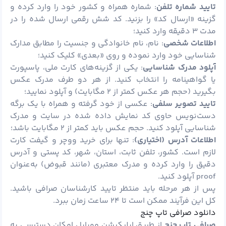
تایید شماره تلفن
: شماره همراه و کشور خود را وارد کرده و
گزینه «ارسال کد» را بزنید. کد شش رقمی ارسال شده را در
مدت ۳ دقیقه وارد کنید؛
اطلاعات شخصی
: نام، نام خانوادگی و جنسیت را مطابق مدارک
شناسایی خود وارد نموده و روی «بعدی» کلیک کنید؛
آپلود مدرک شناسایی
: یکی از گزینه‌های کارت ملی، پاسپورت
یا گواهینامه را انتخاب کنید. از هر دو طرف مدرک عکس
بگیرید (حجم هر عکس کمتر از ۲ مگابایت) و آپلود نمایید؛
تایید تصویر سلفی
: عکسی از خود گرفته و همراه با یک برگه
دست‌نویس حاوی کد نمایش ‌داده ‌شده در سایت و مدرک
شناسایی آپلود کنید. حجم عکس باید کمتر از ۲ مگابایت باشد؛
اطلاعات آدرس (اختیاری)
: تنها برای خرید ووچر و گیفت کارت
لازم است. کشور، تلفن ثابت، استان، شهر، کد پستی و آدرس
دقیق را وارد کرده و مدرک معتبری (مانند قبوض) به‌عنوان
proof آپلود کنید.
پس از هر مرحله باید منتظر تایید کارشناسان صرافی باشید.
کل این فرآیند ممکن است تا ۲۴ ساعت زمان ببرد.
دانلود صرافی تاپ چنج
صرافی تاپ چنج
از طریق اپلیکیشن موبایل امکان دسترسی به