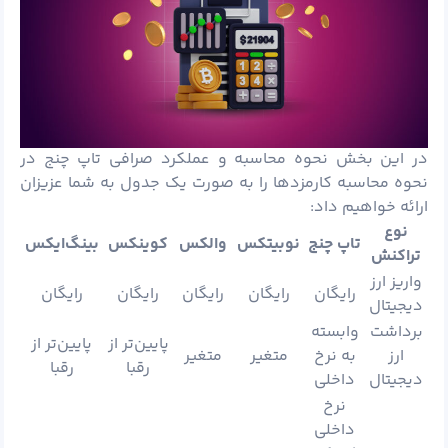
در این بخش نحوه محاسبه و عملکرد صرافی تاپ چنج در
نحوه محاسبه کارمزدها را به صورت یک جدول به شما عزیزان
ارائه خواهیم داد:
نوع
تاپ چنج
نوبیتکس
والکس
کوینکس
بینگ‌ایکس
تراکنش
واریز ارز
رایگان
رایگان
رایگان
رایگان
رایگان
دیجیتال
برداشت
وابسته
پایین‌تر از
پایین‌تر از
ارز
به نرخ
متغیر
متغیر
رقبا
رقبا
دیجیتال
داخلی
نرخ
داخلی