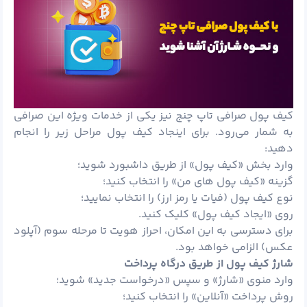
کیف پول صرافی تاپ چنج نیز یکی از خدمات ویژه این صرافی
به شمار می‌رود. برای اینجاد کیف پول مراحل زیر را انجام
دهید:
وارد بخش «کیف پول» از طریق داشبورد شوید؛
گزینه «کیف پول های من» را انتخاب کنید؛
نوع کیف پول (فیات یا رمز ارز) را انتخاب نمایید؛
روی «ایجاد کیف پول» کلیک کنید.
برای دسترسی به این امکان، احراز هویت تا مرحله سوم (آپلود
عکس) الزامی خواهد بود.
شارژ کیف پول از طریق درگاه پرداخت
وارد منوی «شارژ» و سپس «درخواست جدید» شوید؛
روش پرداخت «آنلاین» را انتخاب کنید؛