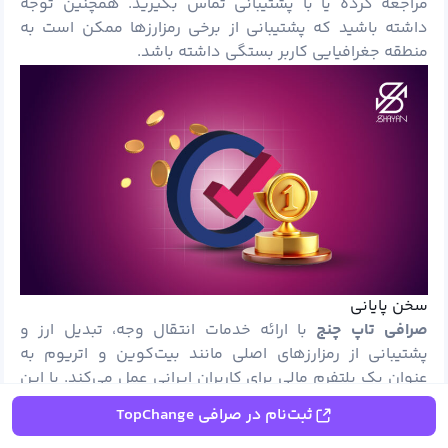
مراجعه کرده یا با پشتیبانی تماس بگیرید. همچنین توجه
داشته باشید که پشتیبانی از برخی رمزارزها ممکن است به
منطقه جغرافیایی کاربر بستگی داشته باشد.
سخن پایانی
صرافی تاپ چنج
با ارائه خدمات انتقال وجه، تبدیل ارز و
پشتیبانی از رمزارزهای اصلی مانند بیت‌کوین و اتریوم به
عنوان یک پلتفرم مالی برای کاربران ایرانی عمل می‌کند. با این
حال اما این صرافی با چالش‌هایی همچون نیاز به فیلترشکن
ثبت‌نام در صرافی TopChange
برای دسترسی، عدم ارائه اپلیکیشن iOS و فرآیند احراز هویت