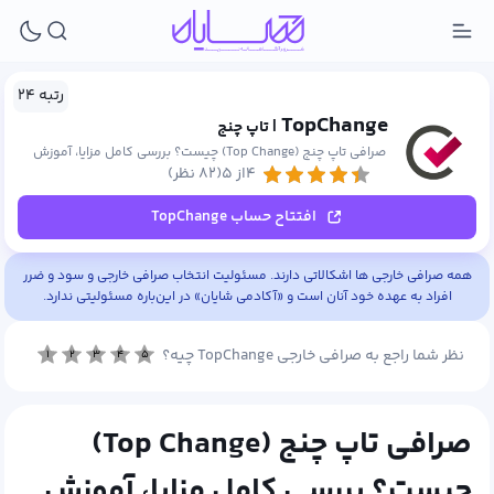
رتبه ۲۴
TopChange
| تاپ چنج
صرافی تاپ چنج (Top Change) چیست؟ بررسی کامل مزایا، آموزش
۴از ۵
(۸۲ نظر)
ثبت‌نام
افتتاح حساب TopChange
همه صرافی خارجی ها اشکالاتی دارند. مسئولیت انتخاب صرافی خارجی و سود و ضرر
افراد به عهده خود آنان است و «آکادمی شایان» در این‌باره مسئولیتی ندارد.
نظر شما راجع به صرافی خارجی TopChange چیه؟
۱
۲
۳
۴
۵
صرافی تاپ چنج (Top Change)
چیست؟ بررسی کامل مزایا، آموزش