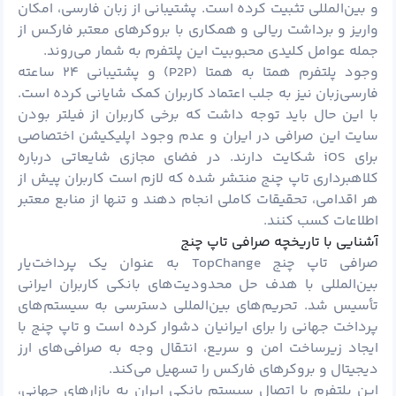
و بین‌المللی تثبیت کرده است. پشتیبانی از زبان فارسی، امکان
واریز و برداشت ریالی و همکاری با بروکرهای معتبر فارکس از
جمله عوامل کلیدی محبوبیت این پلتفرم به شمار می‌روند.
وجود پلتفرم همتا به همتا (P2P) و پشتیبانی ۲۴ ساعته
فارسی‌زبان نیز به جلب اعتماد کاربران کمک شایانی کرده است.
با این حال باید توجه داشت که برخی کاربران از فیلتر بودن
سایت این صرافی در ایران و عدم وجود اپلیکیشن اختصاصی
برای iOS شکایت دارند. در فضای مجازی شایعاتی درباره
کلاهبرداری تاپ چنج منتشر شده که لازم است کاربران پیش از
هر اقدامی، تحقیقات کاملی انجام دهند و تنها از منابع معتبر
اطلاعات کسب کنند.
آشنایی با تاریخچه صرافی تاپ چنج
صرافی تاپ چنج TopChange به عنوان یک پرداخت‌یار
بین‌المللی با هدف حل محدودیت‌های بانکی کاربران ایرانی
تأسیس شد. تحریم‌های بین‌المللی دسترسی به سیستم‌های
پرداخت جهانی را برای ایرانیان دشوار کرده است و تاپ چنج با
ایجاد زیرساخت امن و سریع، انتقال وجه به صرافی‌های ارز
دیجیتال و بروکرهای فارکس را تسهیل می‌کند.
این پلتفرم با اتصال سیستم بانکی ایران به بازارهای جهانی،