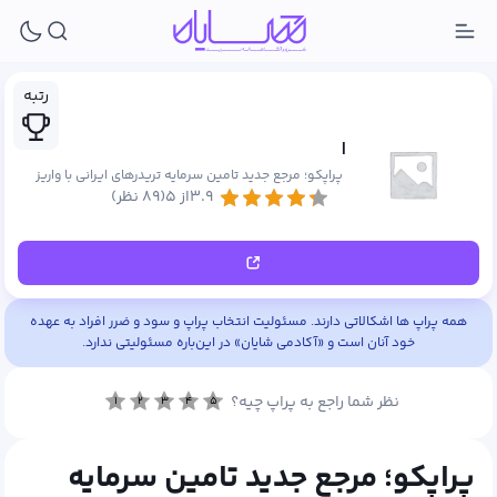
رتبه
|
پراپکو؛ مرجع جدید تامین سرمایه تریدرهای ایرانی با واریز
سود ۸ ساعته
۳.۹از ۵
(۸۹ نظر)
همه پراپ ها اشکالاتی دارند. مسئولیت انتخاب پراپ و سود و ضرر افراد به عهده
خود آنان است و «آکادمی شایان» در این‌باره مسئولیتی ندارد.
نظر شما راجع به پراپ چیه؟
۱
۲
۳
۴
۵
پراپکو؛ مرجع جدید تامین سرمایه