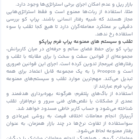
بازار ریل و عدم امکان اجرای برخی استراتژی‌ها وجود دارد.
مثلا، استفاده از ربات‌ها ممنوع است و فقط استراتژی‌هایی
مجاز هستند که شبیه رفتار انسانی باشند. پراپ کو بررسی
دقیقی بر عملکرد معامله‌گران دارد تا هیچ کجا تقلب یا سوء
استفاده رخ ندهد.
تقلب و سیستم های ممنوعه پراپ فرم پراپکو
پراپ کو برای حفظ فضای سالم و حرفه‌ای در میان کاربرانش،
مجموعه‌ای از قوانین سفت و سخت را برای مقابله با تقلب و
رفتارهای غیرمجاز تدوین کرده است. اجرای این قوانین ضروری
است و Proopco را به یک مجموعه قابل اعتماد برای همه
تبدیل می‌کند. مهم‌ترین موارد تقلب و سیستم‌های ممنوعه
پراپ فرم عبارتند از:
استفاده از باگ‌های پلتفرم: هرگونه بهره‌برداری هدفمند و
عمدی از مشکلات یا نقص‌های فنی سرور و نرم‌افزار، تقلب
شناخته می‌شود و حساب کاربر خاطی مسدود خواهد شد.
آربیتراژ: انجام معاملات اختلاف قیمت به روشی غیرعادی و
سواستفاده از تفاوت نرخ‌ها در چند بازار همزمان، به عنوان
رفتار ممنوعه لحاظ می‌شود.
معاملات گروهی هماهنگ: انجام معاملات مشترک با دیگران