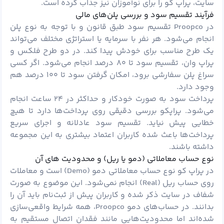
سایت، پراپ کو را برای نوآموزان نیز جذاب کرده است.
فرآیند تقسیم سود و بررسی پلن‌های مالی
در Proopco تقسیم سود طبق قانون و با توجه به نوع پلن
انجام می‌شود. هر نفر با سرمایه یا استراتژی مختلف می‌تواند
یک طرح مناسب برای خودش پیدا کند. در دو طرح فلکس و
پراپ وان، تقسیم سود تا ۸۰ درصد انجام می‌شود. اگر کسی
سراغ پلن سفارشی برود، امکان گرفتن سود تا ۱۰۰ درصد هم
وجود دارد.
پرداخت سود به صورت خودکار و حداکثر در ۲۴ ساعت انجام
می‌شود. پراپکو بررسی دقیقی روی پرداخت‌ها دارد تا هیچ
خطایی پیش نیاید. تقسیم سود عادلانه و اجرای سریع
پرداخت‌ها باعث شده کاربران اعتماد بیشتری به این مجموعه
داشته باشند.
نوع حساب معاملاتی (دمو یا ریل) و محدودیت‌ های آن
در پراپ کو نوع حساب معاملاتی دمو (Demo) است و معاملات
روی حساب ریل (Real) انجام نمی‌شود. این موضوع به صورت
شفاف در سایت ذکر شده و کاربران پیش از ثبت‌نام باید آن را
بدانند. در حساب‌های دمو Proopco، همه شرایط واقعی‌سازی
شده‌اند اما محدودیت‌هایی مانند فقدان اتصال مستقیم به