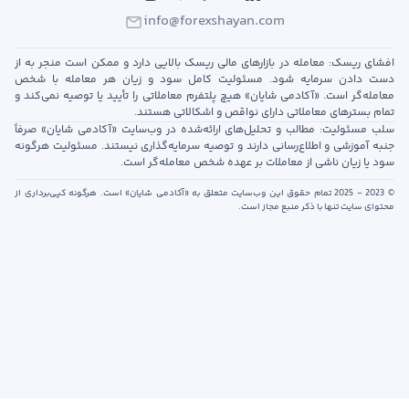
info@forexshayan.com
افشای ریسک: معامله در بازارهای مالی ریسک بالایی دارد و ممکن است منجر به از
دست دادن سرمایه شود. مسئولیت کامل سود و زیان هر معامله با شخص
معامله‌گر است. «آکادمی شایان» هیچ پلتفرم معاملاتی را تأیید یا توصیه نمی‌کند و
تمام بسترهای معاملاتی دارای نواقص و اشکالاتی هستند.
سلب مسئولیت: مطالب و تحلیل‌های ارائه‌شده در وب‌سایت «آکادمی شایان» صرفاً
جنبه آموزشی و اطلاع‌رسانی دارند و توصیه سرمایه‌گذاری نیستند. مسئولیت هرگونه
سود یا زیان ناشی از معاملات بر عهده شخص معامله‌گر است.
© 2023 - 2025 تمام حقوق این وب‌سایت متعلق به «آکادمی شایان» است. هرگونه کپی‌برداری از
محتوای سایت تنها با ذکر منبع مجاز است.