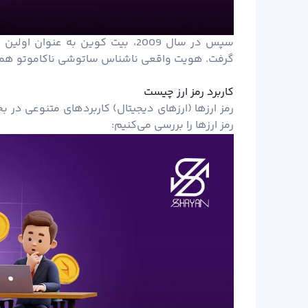
سپس در سال 2009، بیت کوین به ع
گرفت. هویت واقعی ناشناس ساتوشی ناکاموتو همچ
کاربرد رمز ارز چیست
رمز ارزها (ارزهای دیجیتال) کاربردهای متنوعی در 
رمز ارزها را بررسی می‌کنیم: