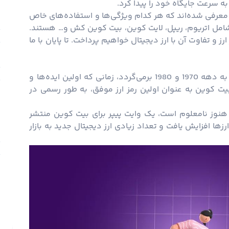
ه سرعت جایگاه خود را پیدا کرد.
یز معرفی شده‌اند که هر کدام ویژگی‌ها و استفاده‌های خاص
 شامل
اتریوم
، ریپل،
لایت کوین
،
بیت کوین کش
و… هستند.
پ
رز و تفاوت آن با ارز دیجیتال خواهیم پرداخت. تا پایان با ما
ک
ب
تاریخچه رمز ارز ها به سال‌های پیش از بیت کوین، به دهه 1970 و 1980 برمی‌گردد، زمانی که اولین ایده‌ها و
ت
بیت کوین به عنوان اولین رمز ارز موفق، به طور رسمی در
هنوز نامعلوم است، یک
وایت پیپر
برای بیت کوین منتشر
ها افزایش یافت و تعداد زیادی ارز دیجیتال جدید به بازار
س
س