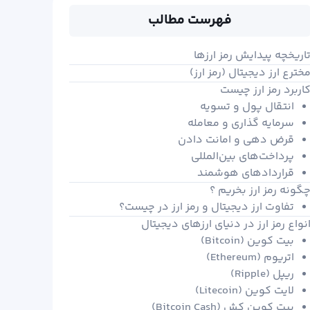
فهرست مطالب
اریخچه پیدایش رمز ارزها
خترع ارز دیجیتال (رمز ارز)
اربرد رمز ارز چیست
انتقال پول و تسویه
سرمایه گذاری و معامله
قرض دهی و امانت دادن
پرداخت‌های بین‌المللی
قراردادهای هوشمند
گونه رمز ارز بخریم ؟
تفاوت ارز دیجیتال و رمز ارز در چیست؟
نواع رمز ارز در دنیای ارزهای دیجیتال
بیت کوین (Bitcoin)
اتریوم (Ethereum)
ریپل (Ripple)
لایت کوین (Litecoin)
بیت کوین کش (Bitcoin Cash)