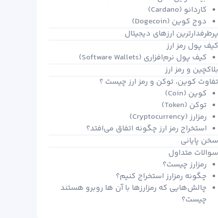
کاردانو (Cardano)
دوج کوین (Dogecoin)
رطرفدارترین ارزهای دیجیتال
یف پول رمز ارز
کیف پول نرم‌افزاری (Software Wallets)
لاکچین و رمز ارز
فاوت کوین، توکن و رمز ارز چیست ؟
کوین (Coin)
توکن (Token)
رمزارز (Cryptocurrency)
استخراج رمز ارز چگونه اتفاق می‌افتد؟
خن پایانی
والات متداول
رمزارز چیست؟
چگونه رمزارز استخراج کنیم؟
چالش‌هایی که رمزارزها با آن ها روبرو هستند
چیست؟