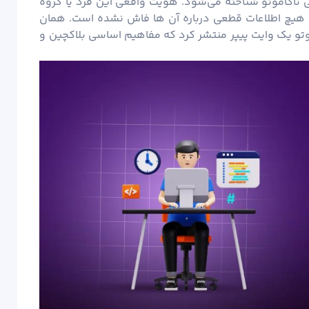
وشی ناکاموتو شناخته می‌شود. هویت واقعی این فرد یا گروه
 هیچ اطلاعات قطعی درباره آن ها فاش نشده است. همان
ر سال 2008، ساتوشی ناکاموتو یک وایت پیپر منتشر کرد که مفاهیم اساسی بلاکچین و