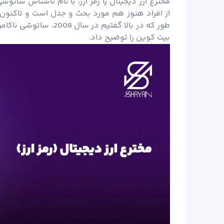
مخترع ارز دیجیتال یا رمز ارز، با نام ناشناس سات
از افراد هنوز هم مورد بحث و جدل است و تاکنون
طور که در بالا گفتیم د
بیت کوین را توضیح داد.