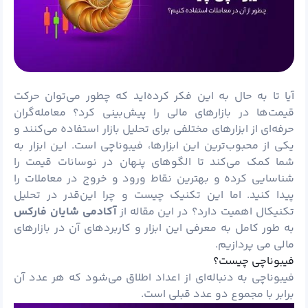
آیا تا به حال به این فکر کرده‌اید که چطور می‌توان حرکت
قیمت‌ها در بازارهای مالی را پیش‌بینی کرد؟ معامله‌گران
حرفه‌ای از ابزارهای مختلفی برای تحلیل بازار استفاده می‌کنند و
یکی از محبوب‌ترین این ابزارها،
فیبوناچی
است. این ابزار به
شما کمک می‌کند تا الگوهای پنهان در نوسانات قیمت را
شناسایی کرده و بهترین نقاط ورود و خروج در معاملات را
پیدا کنید. اما این تکنیک چیست و چرا این‌قدر در تحلیل
تکنیکال اهمیت دارد؟ در این مقاله از
آکادمی شایان
فارکس
به طور کامل به معرفی این ابزار و کاربردهای آن در بازارهای
مالی می پردازیم.
فیبوناچی چیست؟
فیبوناچی به دنباله‌ای از اعداد اطلاق می‌شود که هر عدد آن
برابر با مجموع دو عدد قبلی است.