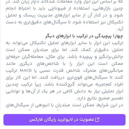
که بر اساس این ابزار وارد معاملات شده‌اند دچار زیان کند. در
چنین بازارهایی، استفاده از فیبوناچی باید با احتیاط انجام
شود و در کنار آن از سایر ابزارهای مدیریت ریسک و تحلیل
تکنیکال نیز استفاده شود تا سیگنال‌های دقیق‌تری به دست
آید.
چهار) پیچیدگی در ترکیب با ابزارهای دیگر
ترکیب این ابزار با سایر ابزارهای تحلیل تکنیکال می‌تواند به
تحلیل دقیق‌تر کمک کند، اما برای مبتدیان ممکن است
چالش‌برانگیز و پیچیده باشد. برای مثال، معامله‌گران حرفه‌ای
ممکن است این ابزار را با شاخص‌های دیگری مانند
میانگین‌های متحرک، شاخص قدرت نسبی یا MACD ترکیب
کنند تا سیگنال‌های قوی‌تری دریافت کنند. اما این کار برای
افراد کم‌تجربه می‌تواند گیج‌کننده باشد، زیرا ترکیب چندین
ابزار تحلیلی نیاز به دانش کافی در هر یک از آن‌ها و توانایی
تفسیر صحیح نتایج دارد.
در این شرایط، ممکن است مبتدیان با انبوهی از سیگنال‌های
مختلف روبرو شوند که تصمیم‌گیری را برای آن‌ها دشوار
می‌کند. به همین دلیل، برای معامله‌گرانی که تازه وارد بازار
عضویت در لایوترید رایگان فارکس
شده‌اند، بهتر است ابتدا ابزارهای ساده‌تر را یاد بگیرند و