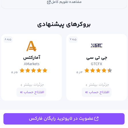
مشاهده تقویم کامل
بروکرهای پیشنهادی
رتبه ۷
رتبه ۸
جی تی سی
آمارکتس
AMarkets
GTCFX
۴از ۵
۵از ۵
جزئیات بیشتر
جزئیات بیشتر
افتتاح حساب
افتتاح حساب
عضویت در لایوترید رایگان فارکس