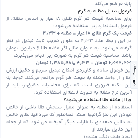
پایه فراهم می‌کند.
فرمول تبدیل مظنه به گرم
برای محاسبه قیمت هر گرم طلای ۱۸ عیار بر اساس مظنه، از
فرمول استاندارد زیر استفاده می‌شود:
قیمت یک گرم طلای ۱۸ عیار = مظنه ÷ ۴
۳۳
٫
در این رابطه عدد ۴٫۳۳ به عنوان ضریب ثابت تبدیل در نظر
گرفته می‌شود. به عنوان مثال اگر مظنه طلا ۶ میلیون تومان
باشد، محاسبه قیمت هر گرم به صورت زیر انجام می‌پذیرد:
۰۰۰ تومان ÷ ۴
٫
۰۰۰
٫
۶
۳۳
٫
۶۸۱ تومان
٫
۳۸۵
٫
۱
=
فهرست مطالب
این فرمول ساده و کاربردی امکان تبدیل سریع و دقیق ارزش
طلا را از واحد مظنه به قیمت هر گرم فراهم می‌کند. توجه به
این نکته ضروری است که برای محاسبات دقیق‌تر، باید از
آخرین نرخ مظنه به صورت لحظه‌ای استفاده کرد.
چرا از مظنه طلا استفاده می‌شود؟
استفاده از مظنه به عنوان معیار سنجش طلا ناشی از خالص
نبودن این فلز گرانبها است. همانطور که می‌دانید طلای خالص
به دلایل متعددی با فلزات دیگر آمیخته می‌شود که از جمله
این دلایل عبارتند از:
ایجاد طیف رنگی متنوع؛