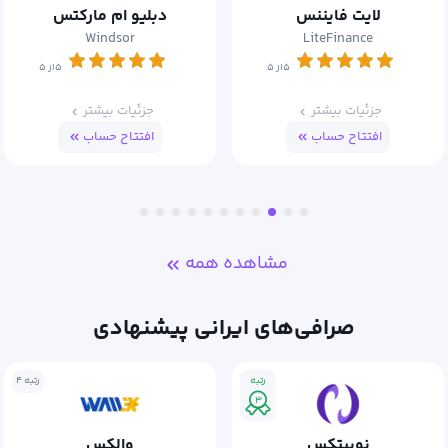
لایت فایننس
دبلیو ام مارکتس
Windsor
LiteFinance
۵از ۵
۵از ۵
جزئیات بیشتر
جزئیات بیشتر
افتتاح حساب
افتتاح حساب
مشاهده همه
صرافی‌های ایرانی پیشنهادی
رتبه
رتبه ۴
۳
نوبیتکس
والکس