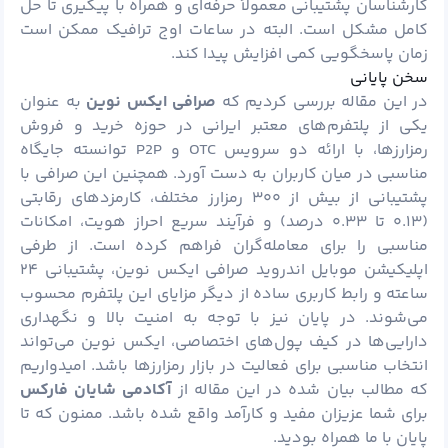
کارشناسان پشتیبانی معمولاً حرفه‌ای و همراه با پیگیری تا حل
کامل مشکل است. البته در ساعات اوج ترافیک ممکن است
زمان پاسخگویی کمی افزایش پیدا کند.
سخن پایانی
در این مقاله بررسی کردیم که
صرافی ایکس نوین
به عنوان
یکی از پلتفرم‌های معتبر ایرانی در حوزه خرید و فروش
رمزارزها، با ارائه دو سرویس OTC و P2P توانسته جایگاه
مناسبی در میان کاربران به دست آورد. همچنین این صرافی با
پشتیبانی از بیش از ۳۰۰ رمزارز مختلف، کارمزدهای رقابتی
(۰.۱۳ تا ۰.۳۳ درصد) و فرآیند سریع احراز هویت، امکانات
مناسبی را برای معامله‌گران فراهم کرده است. از طرفی
اپلیکیشن موبایل اندروید صرافی ایکس نوین، پشتیبانی ۲۴
ساعته و رابط کاربری ساده از دیگر مزایای این پلتفرم محسوب
می‌شوند. در پایان نیز با توجه به امنیت بالا و نگهداری
دارایی‌ها در کیف پول‌های اختصاصی، ایکس نوین می‌تواند
انتخاب مناسبی برای فعالیت در بازار رمزارزها باشد. امیدواریم
که مطالب بیان شده در این مقاله از
آکادمی شایان فارکس
برای شما عزیزان مفید و کارآمد واقع شده باشد. ممنون که تا
پایان با ما همراه بودید.