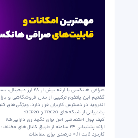
صرافی هانکسی با ارائه 
گفتیم این پلتفرم ترکیبی از مدل فروشگاهی و بازار
اندروید در دسترس کاربران قرار دارد. ویژگی‌های کلید
پشتیبانی از شبکه‌های TRC20 و BEP20؛
کیف پول اختصاصی امن برای نگهداری دارایی‌ها؛
ارائه پشتیبانی ۲۴ ساعته از طریق کانال‌های مختلف؛
کارمزد ثابت ۰.۱۱ درصدی برای معاملات.