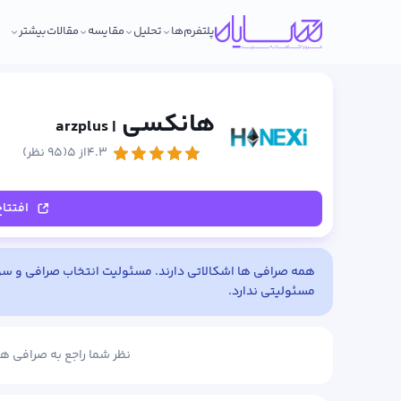
پلتفرم‌ها
تحلیل
مقایسه
مقالات
بیشتر
هانکسی
| arzplus
۴.۳از ۵
(۹۵ نظر)
افتتا
همه صرافی ها اشکالاتی دارند. مسئولیت انتخاب صرافی و سود 
مسئولیتی ندارد.
نظر شما راجع به صرافی ه