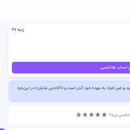
رتبه ۲۷
ح حساب هانکسی
و ضرر افراد به عهده خود آنان است و «آکادمی شایان» در این‌باره
انکسی چیه؟
۱
۲
۳
۴
۵