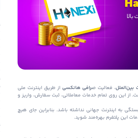
ا
آ
م
ن
ب
ب
ص
ب
آ
بین‌الملل
، فعالیت ص
رافی هانکسی
از طریق اینترنت ملی
آ
. از این روی تمام خدمات معاملاتی، ثبت سفارش، واریز و
چ
چ
گی به اینترنت جهانی نداشته باشد. بنابراین جای هیچ
چ
ات این پلتفرم بهره‌مند شوید.
چ
آ
ص