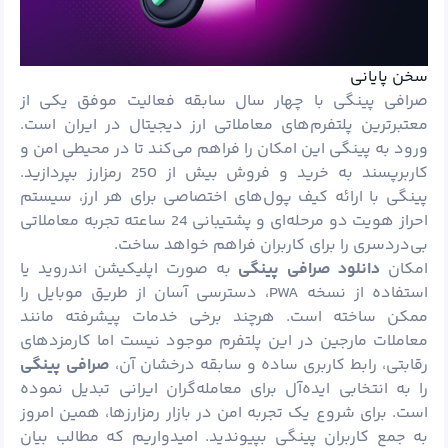
سخن پایانی
صرافی پینگی با چهار سال سابقه فعالیت موفق یکی از
معتبرترین پلتفرم‌های معاملاتی ارز دیجیتال در ایران است.
ورود به پینگی این امکان را فراهم می‌کند تا در محیطی امن و
کاربرپسند به خرید و فروش بیش از 250 رمزارز بپردازید.
پینگی با ارائه کیف پول‌های اختصاصی برای هر ارز، سیستم
احراز هویت دو مرحله‌ای و پشتیبانی 24 ساعته تجربه معاملاتی
بی‌دردسری را برای کاربران فراهم خواهد ساخت.
امکان
دانلود صرافی پینگی
به صورت اپلیکیشن اندروید یا
استفاده از نسخه PWA، دسترسی آسان از طریق موبایل را
ممکن ساخته است. هرچند برخی خدمات پیشرفته مانند
معاملات مارجین در این پلتفرم موجود نیست اما کارمزدهای
رقابتی، رابط کاربری ساده و سابقه درخشان آن،
صرافی پینگی
را به انتخابی ایده‌آل برای معامله‌گران ایرانی تبدیل نموده
است. برای شروع یک تجربه امن در بازار رمزارزها، همین امروز
به جمع کاربران پینگی بپیوندید. امیدواریم که مطالب بیان