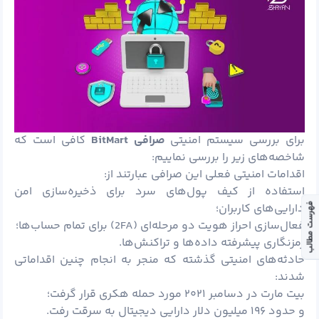
برای بررسی سیستم امنیتی
صرافی
BitMart
کافی است که
شاخصه‌های زیر را بررسی نماییم:
اقدامات امنیتی فعلی این صرافی عبارتند از:
استفاده از کیف پول‌های سرد برای ذخیره‌سازی امن
فهرست مطالب
دارایی‌های کاربران؛
فعال‌سازی احراز هویت دو مرحله‌ای (2FA) برای تمام حساب‌ها؛
رمزنگاری پیشرفته داده‌ها و تراکنش‌ها.
حادثه‌های امنیتی گذشته که منجر به انجام چنین اقداماتی
شدند:
بیت مارت در دسامبر ۲۰۲۱ مورد حمله هکری قرار گرفت؛
و حدود ۱۹۶ میلیون دلار دارایی دیجیتال به سرقت رفت.