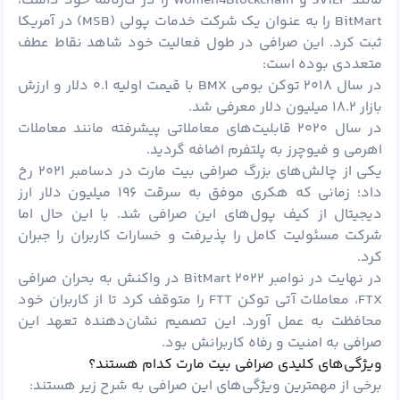
مانند SVIEF و Women4Blockchain را در کارنامه خود داشت،
BitMart را به عنوان یک شرکت خدمات پولی (MSB) در آمریکا
ثبت کرد. این صرافی در طول فعالیت خود شاهد نقاط عطف
متعددی بوده است:
در سال ۲۰۱۸ توکن بومی BMX با قیمت اولیه ۰.۱ دلار و ارزش
بازار ۱۸.۲ میلیون دلار معرفی شد.
در سال ۲۰۲۰ قابلیت‌های معاملاتی پیشرفته مانند معاملات
اهرمی و فیوچرز به پلتفرم اضافه گردید.
یکی از چالش‌های بزرگ صرافی بیت مارت در دسامبر ۲۰۲۱ رخ
داد؛ زمانی که هکری موفق به سرقت ۱۹۶ میلیون دلار ارز
دیجیتال از کیف پول‌های این صرافی شد. با این حال اما
شرکت مسئولیت کامل را پذیرفت و خسارات کاربران را جبران
کرد.
در نهایت در نوامبر ۲۰۲۲ BitMart در واکنش به بحران صرافی
FTX، معاملات آتی توکن FTT را متوقف کرد تا از کاربران خود
محافظت به عمل آورد. این تصمیم نشان‌دهنده تعهد این
صرافی به امنیت و رفاه کاربرانش بود.
ویژگی‌های کلیدی صرافی بیت مارت کدام هستند؟
برخی از مهمترین ویژگی‌های این صرافی به شرح زیر هستند: