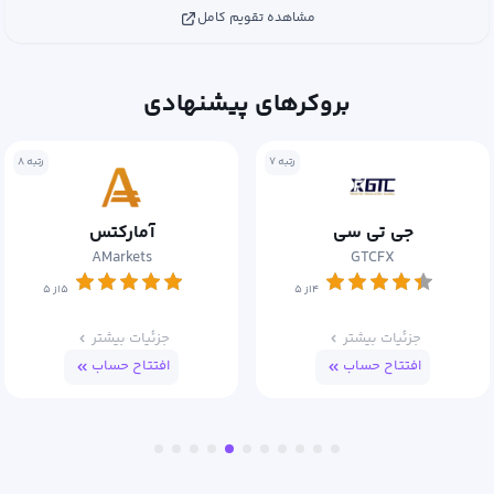
مشاهده تقویم کامل
بروکرهای پیشنهادی
۷
رتبه ۸
رت
آمارکتس
اوربکس
Orbex
AMarkets
۵از ۵
۵از ۵
جزئیات بیشتر
جزئیات بیشتر
افتتاح حساب
افتتاح حساب