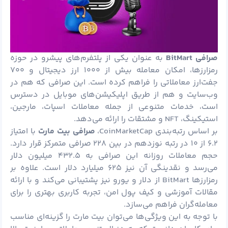
صرافی
BitMart
به عنوان یکی از پلتفرم‌های پیشرو در حوزه
رمزارزها، امکان معامله بیش از ۱۰۰۰ ارز دیجیتال و ۷۰۰
جفت‌ارز معاملاتی را فراهم کرده است. این صرافی که هم در
وب‌سایت و هم از طریق اپلیکیشن‌های موبایل در دسترس
است، خدمات متنوعی از جمله معاملات اسپات، مارجین،
استیکینگ، NFT و مشتقات را ارائه می‌دهد.
بر اساس رتبه‌بندی CoinMarketCap،
صرافی بیت مارت
با امتیاز
۶.۲ از ۱۰ در رتبه نوزدهم در بین ۲۲۸ صرافی متمرکز قرار دارد.
حجم معاملات روزانه این صرافی به ۴۳۲.۵ میلیون دلار
می‌رسد و نقدینگی آن نیز ۶۲۵ میلیارد دلار است. علاوه بر
رمزارزها BitMart از دلار و یورو نیز پشتیبانی می‌کند و با ارائه
مقالات آموزشی و کیف پول امن، تجربه کاربری بهتری را برای
معامله‌گران فراهم می‌سازد.
با توجه به این ویژگی‌ها می‌توان بیت مارت را گزینه‌ای مناسب