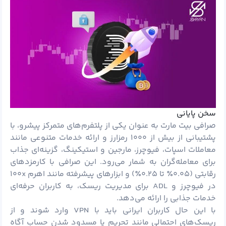
سخن پایانی
صرافی بیت مارت به عنوان یکی از پلتفرم‌های متمرکز پیشرو، با
پشتیبانی از بیش از ۱۰۰۰ رمزارز و ارائه خدمات متنوعی مانند
معاملات اسپات، فیوچرز، مارجین و استیکینگ، گزینه‌ای جذاب
برای معامله‌گران به شمار می‌رود. این صرافی با کارمزدهای
رقابتی (۰.۰۵٪ تا ۰.۲۵٪) و ابزارهای پیشرفته مانند اهرم ۱۰۰x
در فیوچرز و ADL برای مدیریت ریسک، به کاربران حرفه‌ای
خدمات جذابی را ارائه می‌دهد.
با این حال کاربران ایرانی باید با VPN وارد شوند و از
ریسک‌های احتمالی مانند تحریم یا مسدود شدن حساب آگاه