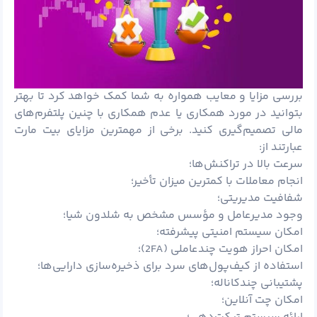
بررسی مزایا و معایب همواره به شما کمک خواهد کرد تا بهتر
بتوانید در مورد همکاری یا عدم همکاری با چنین پلتفرم‌های
مالی تصمیم‌گیری کنید. برخی از مهمترین مزایای بیت مارت
عبارتند از:
سرعت بالا در تراکنش‌ها؛
انجام معاملات با کمترین میزان تأخیر؛
شفافیت مدیریتی؛
وجود مدیرعامل و مؤسس مشخص به شلدون شیا؛
امکان سیستم امنیتی پیشرفته؛
امکان احراز هویت چندعاملی (2FA)؛
استفاده از کیف‌پول‌های سرد برای ذخیره‌سازی دارایی‌ها؛
پشتیبانی چندکاناله؛
امکان چت آنلاین؛