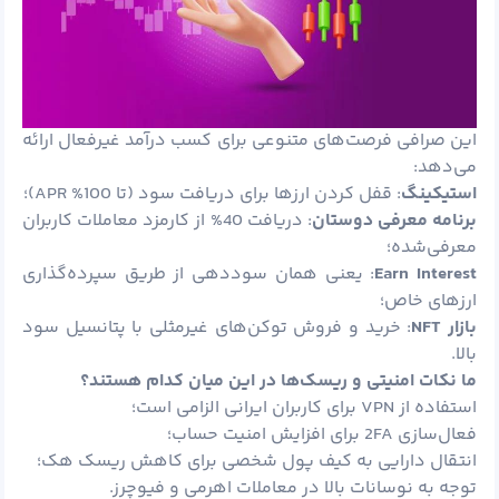
این صرافی فرصت‌های متنوعی برای کسب درآمد غیرفعال ارائه
می‌دهد:
استیکینگ
: قفل کردن ارزها برای دریافت سود (تا 100% APR)؛
برنامه معرفی دوستان
: دریافت 40% از کارمزد معاملات کاربران
معرفی‌شده؛
Earn Interest
: یعنی همان سوددهی از طریق سپرده‌گذاری
ارزهای خاص؛
بازار
NFT
: خرید و فروش توکن‌های غیرمثلی با پتانسیل سود
بالا.
ما نکات امنیتی و ریسک‌ها در این میان کدام هستند؟
استفاده از VPN برای کاربران ایرانی الزامی است؛
فعال‌سازی 2FA برای افزایش امنیت حساب؛
انتقال دارایی به کیف پول شخصی برای کاهش ریسک هک؛
توجه به نوسانات بالا در معاملات اهرمی و فیوچرز.