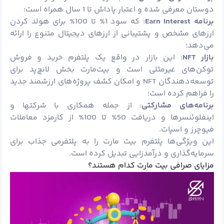
دوستان معرفی شده و اعتبار پاداش تا 1 سال همراه است؛
برنامه
Earn Interest
: که سود 1% تا 100% برای هولد کردن
ارزهای مشخص و پشتیبانی از ارزهای دیجیتال متنوع را ارائه
می‌دهد؛
بازار
NFT
: این بازار در واقع یک پلتفرم خرید و فروش
توکن‌های غیرمثلی است و بیت‌مارت بخش لانچ‌پد برای
توسعه‌دهندگان NFT و امکان کشف پروژه‌های ارزشمند جدید
را فراهم کرده است؛
برنامه‌های مشارکتی
: از جمله همکاری با شرکتها و
اینفلوئنسرها و دریافت 50% تا 100% از کارمزد معاملات
فیوچرز و اسپات.
این ویژگی‌ها پلتفرم بیت مارت را به پلتفرمی جذاب برای
سرمایه‌گذاری و درآمدزایی تبدیل کرده است.
مزایای صرافی بیت مارت کدام هستند؟