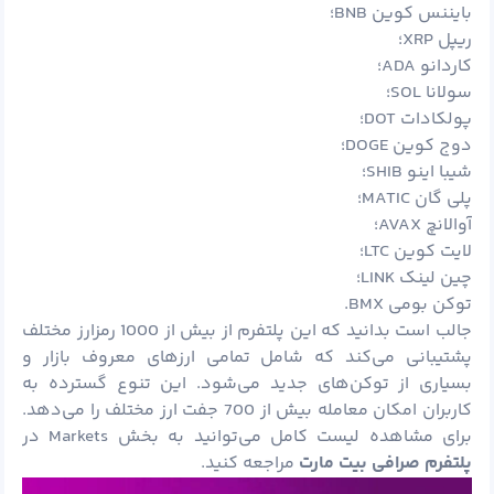
بایننس کوین BNB؛
ریپل XRP؛
کاردانو ADA؛
سولانا SOL؛
پولکادات DOT؛
دوج کوین DOGE؛
شیبا اینو SHIB؛
پلی گان MATIC؛
آوالانچ AVAX؛
لایت کوین LTC؛
چین لینک LINK؛
توکن بومی BMX.
جالب است بدانید که این پلتفرم از بیش از 1000 رمزارز مختلف
پشتیبانی می‌کند که شامل تمامی ارزهای معروف بازار و
بسیاری از توکن‌های جدید می‌شود. این تنوع گسترده به
کاربران امکان معامله بیش از 700 جفت ارز مختلف را می‌دهد.
برای مشاهده لیست کامل می‌توانید به بخش Markets در
پلتفرم صرافی بیت مارت
مراجعه کنید.