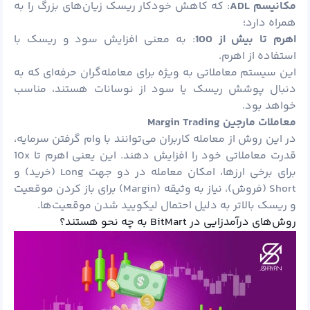
مکانیسم
ADL
: که کاهش خودکار ریسک زیان‌های بزرگ را به
همراه دارد؛
اهرم تا بیش از 100
: به معنی افزایش سود و ریسک با
استفاده از اهرم.
این سیستم معاملاتی به ویژه برای معامله‌گران حرفه‌ای که به
دنبال پوشش ریسک یا سود از نوسانات هستند، مناسب
خواهد بود.
معاملات مارجین
Margin Trading
در این روش از معامله کاربران می‌توانند با وام گرفتن سرمایه،
قدرت معاملاتی خود را افزایش دهند. این یعنی اهرم تا 10x
برای برخی ارزها، امکان معامله در دو جهت Long (خرید) و
Short (فروش)، نیاز به وثیقه (Margin) برای باز کردن موقعیت
و ریسک بالاتر به دلیل احتمال لیکویید شدن موقعیت‌ها.
روش‌های درآمدزایی در BitMart به چه نحو هستند؟