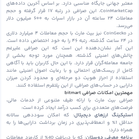
معتبر جهانی جایگاه مناسبی دارد. بر اساس آخرین داده‌های
CoinMarketCap، این صرافی در رتبه ۱۷ قرار گرفته و حجم
معاملات ۲۴ ساعته آن در بازار اسپات به ۶۰۰ میلیون دلار
می‌رسد.
در CoinGecko نیز بیت مارت با حجم معاملات ۴ میلیارد دلاری
در ۲۴ ساعت گذشته، رتبه ۴۶ را به خود اختصاص داده است.
این آمار نشان‌دهنده این است که این صرافی علیرغم
چالش‌های امنیتی گذشته، همچنان مورد توجه بخشی از
جامعه معامله‌گران قرار دارد. با این حال کاربران باید با آگاهی
کامل از ریسک‌های احتمالی و با رعایت اصول امنیتی مانند
استفاده از احراز هویت دو مرحله‌ای و محدود کردن میزان
دارایی در حساب‌های صرافی، از این پلتفرم استفاده کنند.
مهمترین امکانات صرافی bitmart
صرافی بیت مارت با ارائه طیف متنوعی از خدمات مالی،
فرصت‌های متعددی برای کسب درآمد ایجاد کرده است:
استیکینگ ارزهای دیجیتال
: که امکان سوددهی سالانه
حداقل 1% و انعطاف‌پذیری در زمان برداشت دارایی‌ها را به
همراه دارد؛
برنامه معرفی دوستان
: که با دریافت 40% از کارمزد معاملات