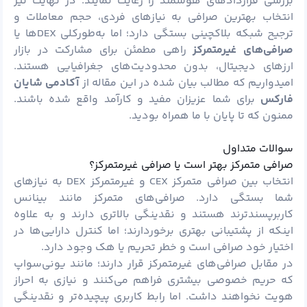
بررسی قراردادهای هوشمند را رعایت نمایند. در نهایت نیز
انتخاب بهترین صرافی به نیازهای فردی، حجم معاملات و
ترجیح شبکه بلاکچینی بستگی دارد؛ اما به‌طورکلی DEXها یا
صرافی‌های غیرمتمرکز
راهی مطمئن برای مشارکت در بازار
ارزهای دیجیتال، بدون محدودیت‌های جغرافیایی هستند.
امیدواریم که مطالب بیان شده در این مقاله از
آکادمی شایان
فارکس
برای شما عزیزان مفید و کارآمد واقع شده باشند.
ممنون که تا پایان با ما همراه بودید.
سوالات متداول
صرافی متمرکز بهتر است یا صرافی غیرمتمرکز؟
انتخاب بین صرافی متمرکز CEX و غیرمتمرکز DEX به نیازهای
شما بستگی دارد. صرافی‌های متمرکز مانند بینانس
کاربرپسندترند هستند و نقدینگی بالاتری دارند و به علاوه
اینکه از پشتیبانی بهتری برخوردارند؛ اما کنترل دارایی‌ها در
اختیار خود صرافی است و خطر تحریم یا هک وجود دارد.
در مقابل صرافی‌های غیرمتمرکز قرار دارند؛ مانند یونی‌سواپ
که حریم خصوصی بیشتری فراهم می‌کنند و نیازی به احراز
هویت نخواهند داشت. اما رابط کاربری پیچیده‌تر و نقدینگی