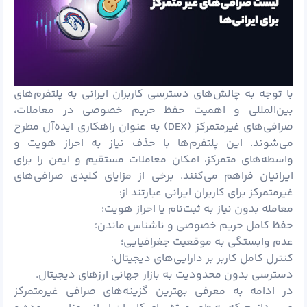
با توجه به چالش‌های دسترسی کاربران ایرانی به پلتفرم‌های
بین‌المللی و اهمیت حفظ حریم خصوصی در معاملات،
صرافی‌های غیرمتمرکز (DEX) به عنوان راهکاری ایده‌آل مطرح
می‌شوند. این پلتفرم‌ها با حذف نیاز به احراز هویت و
واسطه‌های متمرکز، امکان معاملات مستقیم و ایمن را برای
ایرانیان فراهم می‌کنند. برخی از مزایای کلیدی صرافی‌های
غیرمتمرکز برای کاربران ایرانی عبارتند از:
معامله بدون نیاز به ثبت‌نام یا احراز هویت؛
حفظ کامل حریم خصوصی و ناشناس ماندن؛
عدم وابستگی به موقعیت جغرافیایی؛
کنترل کامل کاربر بر دارایی‌های دیجیتال؛
دسترسی بدون محدودیت به بازار جهانی ارزهای دیجیتال.
در ادامه به معرفی بهترین گزینه‌های صرافی غیرمتمرکز