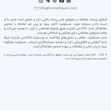
info@forexshayan.com
افشای ریسک: معامله در بازارهای مالی ریسک بالایی دارد و ممکن است منجر به از
دست دادن سرمایه شود. مسئولیت کامل سود و زیان هر معامله با شخص
معامله‌گر است. «آکادمی شایان» هیچ پلتفرم معاملاتی را تأیید یا توصیه نمی‌کند و
تمام بسترهای معاملاتی دارای نواقص و اشکالاتی هستند.
سلب مسئولیت: مطالب و تحلیل‌های ارائه‌شده در وب‌سایت «آکادمی شایان» صرفاً
جنبه آموزشی و اطلاع‌رسانی دارند و توصیه سرمایه‌گذاری نیستند. مسئولیت هرگونه
سود یا زیان ناشی از معاملات بر عهده شخص معامله‌گر است.
© 2023 - 2025 تمام حقوق این وب‌سایت متعلق به «آکادمی شایان» است. هرگونه کپی‌برداری از
محتوای سایت تنها با ذکر منبع مجاز است.