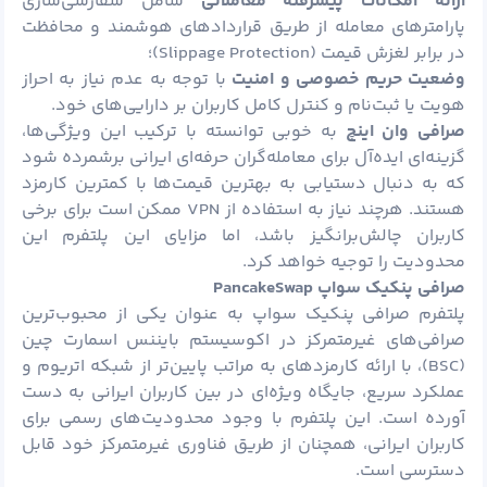
ارائه امکانات پیشرفته معاملاتی
شامل سفارشی‌سازی
پارامترهای معامله از طریق قراردادهای هوشمند و محافظت
در برابر لغزش قیمت (Slippage Protection)؛
وضعیت حریم خصوصی و امنیت
با توجه به عدم نیاز به احراز
هویت یا ثبت‌نام و کنترل کامل کاربران بر دارایی‌های خود.
صرافی وان اینچ
به خوبی توانسته با ترکیب این ویژگی‌ها،
گزینه‌ای ایده‌آل برای معامله‌گران حرفه‌ای ایرانی برشمرده شود
که به دنبال دستیابی به بهترین قیمت‌ها با کمترین کارمزد
هستند. هرچند نیاز به استفاده از VPN ممکن است برای برخی
کاربران چالش‌برانگیز باشد، اما مزایای این پلتفرم این
محدودیت را توجیه خواهد کرد.
صرافی پنکیک سواپ
PancakeSwap
پلتفرم صرافی پنکیک سواپ به عنوان یکی از محبوب‌ترین
صرافی‌های غیرمتمرکز در اکوسیستم بایننس اسمارت چین
(BSC)، با ارائه کارمزدهای به مراتب پایین‌تر از شبکه اتریوم و
عملکرد سریع، جایگاه ویژه‌ای در بین کاربران ایرانی به دست
آورده است. این پلتفرم با وجود محدودیت‌های رسمی برای
کاربران ایرانی، همچنان از طریق فناوری غیرمتمرکز خود قابل
دسترسی است.