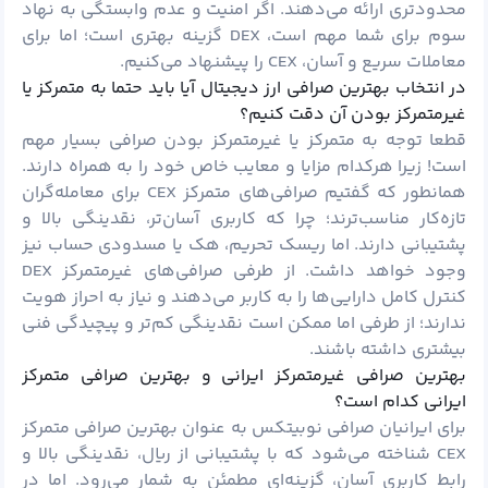
محدودتری ارائه می‌دهند. اگر امنیت و عدم وابستگی به نهاد
سوم برای شما مهم است، DEX گزینه بهتری است؛ اما برای
معاملات سریع و آسان، CEX را پیشنهاد می‌کنیم.
در انتخاب بهترین صرافی ارز دیجیتال آیا باید حتما به متمرکز یا
غیرمتمرکز بودن آن دقت کنیم؟
قطعا توجه به متمرکز یا غیرمتمرکز بودن صرافی بسیار مهم
است! زیرا هرکدام مزایا و معایب خاص خود را به همراه دارند.
همانطور که گفتیم صرافی‌های متمرکز CEX برای معامله‌گران
تازه‌کار مناسب‌ترند؛ چرا که کاربری آسان‌تر، نقدینگی بالا و
پشتیبانی دارند. اما ریسک تحریم، هک یا مسدودی حساب نیز
وجود خواهد داشت. از طرفی صرافی‌های غیرمتمرکز DEX
کنترل کامل دارایی‌ها را به کاربر می‌دهند و نیاز به احراز هویت
ندارند؛ از طرفی اما ممکن است نقدینگی کم‌تر و پیچیدگی فنی
بیشتری داشته باشند.
بهترین صرافی غیرمتمرکز ایرانی و بهترین صرافی متمرکز
ایرانی کدام است؟
برای ایرانیان صرافی
نوبیتکس
به عنوان بهترین صرافی متمرکز
CEX شناخته می‌شود که با پشتیبانی از ریال، نقدینگی بالا و
رابط کاربری آسان، گزینه‌ای مطمئن به شمار می‌رود. اما در