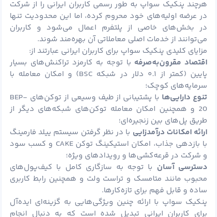
هرچند پنکیک سواپ به طور رسمی کاربران ایرانی را از شرکت
در عرضه اولیه‌های خود محروم کرده، اما این محدودیت تنها
در بخش‌های خاصی از پلتفرم اعمال می‌شود و کاربران
می‌توانند از خدمات اصلی معاملاتی آن بهره‌مند شوند.
مزایای کلیدی پنکیک سواپ برای کاربران ایرانی عبارتند از:
اقتصاد مقرون‌به‌صرفه
با توجه به کارمزد تراکنش‌های بسیار
پایین (کمتر از ۰.۱ دلار در شبکه BSC) و امکان معامله با
سرمایه‌های کوچک؛
تنوع دارایی‌ها
با پشتیبانی از طیف وسیعی از توکن‌های BEP-
20 و همچنین امکان معامله توکن‌های شبکه‌های دیگر از
طریق پل‌های بین زنجیره‌ای؛
ارائه امکانات درآمدزایی
با در نظر گرفتن سیستم ییلد فارمینگ
با بازدهی جذاب، امکان استیکینگ توکن CAKE و کسب سود
و شرکت در قرعه‌کشی‌ها و رویدادهای ویژه؛
دسترسی آسان
با توجه به سازگاری کامل با کیف‌پول‌های
محبوب مانند متامسک و تراست ولت و همچنین رابط کاربری
ساده و قابل فهم برای تازه‌کارها.
پنکیک سواپ با ارائه چنین ویژگی‌هایی به گزینه‌ای ایده‌آل
برای کاربران ایرانی تبدیل شده است که به دنبال انجام