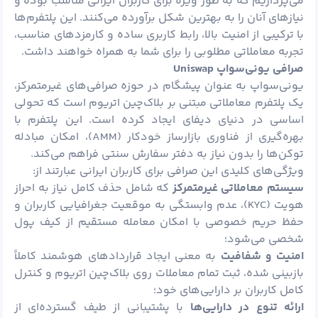
می‌پردازیم که به طور ویژه برای کاربران ایرانی مناسب بوده و
نیازهای آنان را به بهترین شکل برآورده می‌کنند. این پلتفرم‌ها
با ترکیبی از امنیت بالا، رابط کاربری ساده و کارمزدهای مناسب،
تجربه معاملاتی مطلوبی را برای شما به همراه خواهند داشت.
صرافی یونی‌سواپ
Uniswap
یونی‌سواپ به عنوان پیشگام در حوزه صرافی‌های غیرمتمرکز،
یک پلتفرم معاملاتی مبتنی بر بلاک‌چین اتریوم است که تحولی
اساسی در دنیای دیفای ایجاد کرده است. این پلتفرم با
بهره‌گیری از فناوری بازارساز خودکار (AMM)، امکان مبادله
توکن‌ها را بدون نیاز به دفتر سفارش سنتی فراهم می‌کند.
ویژگی‌های کلیدی این صرافی برای کاربران ایرانی عبارتند از:
سیستم معاملاتی غیرمتمرکز
که شامل حذف کامل نیاز به احراز
هویت (KYC)، عدم وابستگی به موقعیت جغرافیایی کاربران و
حفظ حریم خصوصی با امکان معامله مستقیم از کیف پول
شخصی می‌شود؛
امنیت و شفافیت
به معنی ایجاد قراردادهای هوشمند کاملاً
بازبینی شده، ثبت تمام معاملات روی بلاک‌چین اتریوم و کنترل
کامل کاربران بر دارایی‌های خود؛
ارائه تنوع در دارایی‌ها
با پشتیبانی از طیف گسترده‌ای از