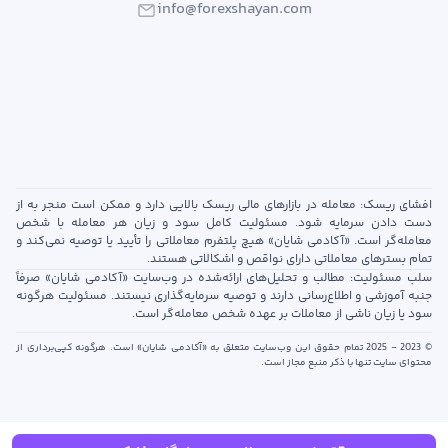
info@forexshayan.com
افشای ریسک: معامله در بازارهای مالی ریسک بالایی دارد و ممکن است منجر به از
دست دادن سرمایه شود. مسئولیت کامل سود و زیان هر معامله با شخص
معامله‌گر است. «آکادمی شایان» هیچ پلتفرم معاملاتی را تأیید یا توصیه نمی‌کند و
تمام بسترهای معاملاتی دارای نواقص و اشکالاتی هستند.
سلب مسئولیت: مطالب و تحلیل‌های ارائه‌شده در وب‌سایت «آکادمی شایان» صرفاً
جنبه آموزشی و اطلاع‌رسانی دارند و توصیه سرمایه‌گذاری نیستند. مسئولیت هرگونه
سود یا زیان ناشی از معاملات بر عهده شخص معامله‌گر است.
© 2023 - 2025 تمام حقوق این وب‌سایت متعلق به «آکادمی شایان» است. هرگونه کپی‌برداری از
محتوای سایت تنها با ذکر منبع مجاز است.