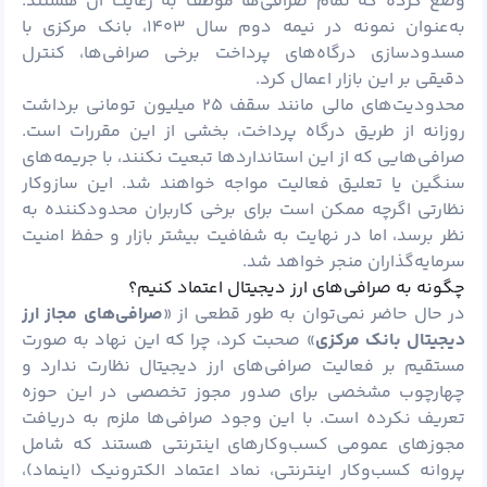
وضع کرده که تمام صرافی‌ها موظف به رعایت آن هستند.
به‌عنوان نمونه در نیمه دوم سال ۱۴۰۳، بانک مرکزی با
مسدودسازی درگاه‌های پرداخت برخی صرافی‌ها، کنترل
دقیقی بر این بازار اعمال کرد.
محدودیت‌های مالی مانند سقف ۲۵ میلیون تومانی برداشت
روزانه از طریق درگاه پرداخت، بخشی از این مقررات است.
صرافی‌هایی که از این استانداردها تبعیت نکنند، با جریمه‌های
سنگین یا تعلیق فعالیت مواجه خواهند شد. این سازوکار
نظارتی اگرچه ممکن است برای برخی کاربران محدودکننده به
نظر برسد، اما در نهایت به شفافیت بیشتر بازار و حفظ امنیت
سرمایه‌گذاران منجر خواهد شد.
چگونه به صرافی‌های ارز دیجیتال اعتماد کنیم؟
در حال حاضر نمی‌توان به طور قطعی از «
صرافی‌های مجاز ارز
دیجیتال بانک مرکزی
» صحبت کرد، چرا که این نهاد به صورت
مستقیم بر فعالیت صرافی‌های ارز دیجیتال نظارت ندارد و
چهارچوب مشخصی برای صدور مجوز تخصصی در این حوزه
تعریف نکرده است. با این وجود صرافی‌ها ملزم به دریافت
مجوزهای عمومی کسب‌وکارهای اینترنتی هستند که شامل
پروانه کسب‌وکار اینترنتی، نماد اعتماد الکترونیک (اینماد)،