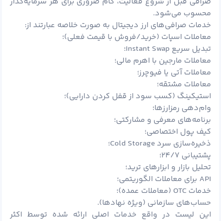
صرافی قبل از شروع فعالیت، گام ضروری برای هر سرمایه‌گذار
محسوب می‌شود.
خدمات صرافی‌های ارز دیجیتال به صورت خلاصه عبارتند از:
معاملات اسپات (خرید/فروش با قیمت فعلی)؛
تبدیل سریع Instant Swap؛
معاملات مارجین با اهرم مالی؛
معاملات آتی یا فیوچرز؛
معاملات مشتقه؛
استیکینگ (کسب سود از قفل کردن دارایی)؛
وام‌دهی رمزارزها؛
برنامه‌های معرفی و مشارکتی؛
کیف پول اختصاصی؛
ذخیره‌سازی سرد Cold Storage؛
پشتیبانی ۲۴/۷؛
تحلیل بازار و ابزارهای ترید؛
API برای معاملات الگوریتمی؛
خدمات OTC (معاملات عمده)؛
حساب‌های سازمانی (ویژه نهادها).
این لیست در واقع خدمات اصلی ارائه ‌شده توسط اکثر