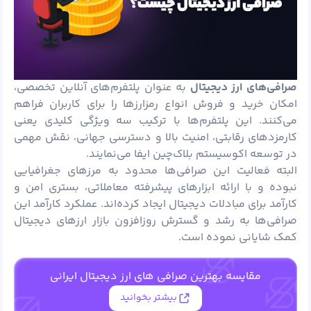
صرافی‌های ارز دیجیتال
به عنوان پلتفرم‌های آنلاین تخصصی،
امکان خرید و فروش انواع رمزارزها را برای کاربران فراهم
می‌کنند. این پلتفرم‌ها با ترکیب سه ویژگی کلیدی یعنی
کارمزدهای رقابتی، امنیت بالا و دسترسی جهانی، نقش مهمی
در توسعه اکوسیستم بلاک‌چین ایفا می‌نمایند.
البته فعالیت این صرافی‌ها محدود به مرزهای جغرافیایی
نبوده و با ارائه ابزارهای پیشرفته معاملاتی، بستری امن و
کارآمد برای مبادلات دیجیتال ایجاد کرده‌اند. عملکرد کارآمد این
صرافی‌ها به رشد و گسترش روزافزون بازار ارزهای دیجیتال
کمک شایانی نموده است.
مقایسه بهترین صرافی های ارز دیجیتال ایرانی
بیشتر بخوانید