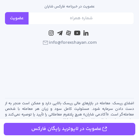
عضویت در خبرنامه فارکس شایان
عضویت
info@forexshayan.com
افشای ریسک: معامله در بازارهای مالی ریسک بالایی دارد و ممکن است منجر به از
دست دادن سرمایه شود. مسئولیت کامل سود و زیان هر معامله با شخص
معامله‌گر است. «آکادمی شایان» هیچ پلتفرم معاملاتی را تأیید یا توصیه نمی‌کند و
تمام بسترهای معاملاتی دارای نواقص و اشکالاتی هستند.
سلب مسئولیت: مطالب و تحلیل‌های ارائه‌شده در وب‌سایت «آکادمی شایان» صرفاً
عضویت در لایوترید رایگان فارکس
جنبه آموزشی و اطلاع‌رسانی دارند و توصیه سرمایه‌گذاری نیستند. مسئولیت هرگونه
سود یا زیان ناشی از معاملات بر عهده شخص معامله‌گر است.