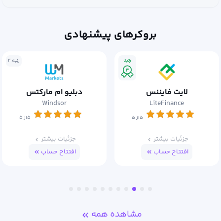
بروکرهای پیشنهادی
رتبه
رتبه ۴
۳
لایت فایننس
دبلیو ام مارکتس
Windsor
LiteFinance
۵از ۵
۵از ۵
جزئیات بیشتر
جزئیات بیشتر
افتتاح حساب
افتتاح حساب
مشاهده همه