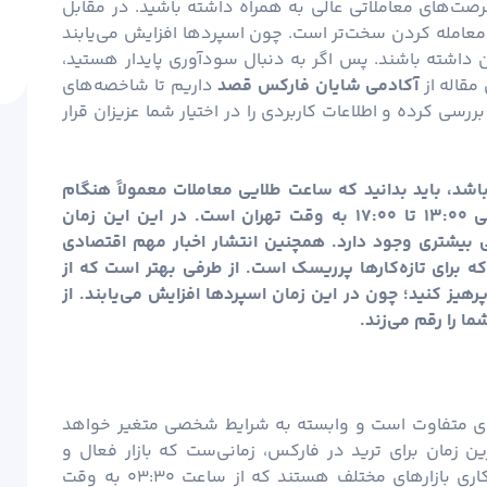
رصت‌های معاملاتی عالی به همراه داشته باشید. در مقابل
، معامله کردن سخت‌تر است. چون اسپردها افزایش می‌یابند
شته باشند. پس اگر به دنبال سودآوری پایدار هستید،
 مقاله از
آکادمی شایان
فارکس قصد
داریم تا شاخصه‌های
ررسی کرده و اطلاعات کاربردی را در اختیار شما عزیزان قرار
شد، باید بدانید که ساعت طلایی معاملات معمولاً هنگام
تداخل ساعات کاری بازارهای لندن و نیویورک یعنی ۱۳:۰۰ تا ۱۷:۰۰ به وقت تهران است. در این این زمان
 بیشتری وجود دارد. همچنین انتشار اخبار مهم اقتصادی
 که برای تازه‌کارها پرریسک است. از طرفی بهتر است که از
یز کنید؛ چون در این زمان اسپردها افزایش می‌یابند. از
ما را رقم می‌زند.
ی متفاوت است و وابسته به شرایط شخصی متغیر خواهد
ین زمان برای ترید در فارکس، زمانی‌ست که بازار فعال و
پرتحرک است. این زمان‌ها معمولاً در ساعات اوج کاری بازار‌های مختلف هستند که از ساعت ۰۳:۳۰ به وقت