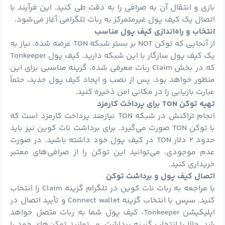
بازی و انتقال آن به صرافی را به دقت طی کنید. این فرآیند با
اتصال یک کیف
پول
غیرمتمرکز به ربات تلگرامی آغاز می‌شود.
انتخاب و راه‌اندازی کیف پول مناسب
از آنجایی که توکن NOT بر بستر شبکه TON عرضه شده، نیاز به
یک کیف پول سازگار با این شبکه دارید. کیف پول Tonkeeper
که در بخش Claim ربات معرفی شده، گزینه مناسبی برای این
منظور خواهد بود. پس از نصب و ایجاد کیف پول جدید، حتماً
عبارت بازیابی را در مکانی امن ذخیره کنید.
تهیه توکن
TON
برای پرداخت کارمزد
انجام تراکنش در شبکه TON نیازمند پرداخت کارمزد است که
با توکن TON صورت می‌گیرد. برای برداشت نات کوین نیز باید
حدود ۲
دلار
TON در کیف پول خود داشته باشید. در صورت
عدم موجودی، می‌توانید این توکن را از صرافی‌های معتبر
خریداری کنید.
اتصال کیف پول و برداشت توکن
با مراجعه به ربات نات کوین در تلگرام گزینه Claim را انتخاب
کنید. سپس با انتخاب گزینه Connect wallet و تأیید اتصال در
اپلیکیشن Tonkeeper، کیف پول شما به ربات متصل خواهد
شد. حالا با انتخاب گزینه برداشت، می‌توانید توکن‌های خود را