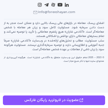
info@forexshayan.com
افشای ریسک: معامله در بازارهای مالی ریسک بالایی دارد و ممکن است منجر به از
دست دادن سرمایه شود. مسئولیت کامل سود و زیان هر معامله با شخص
معامله‌گر است. «آکادمی شایان» هیچ پلتفرم معاملاتی را تأیید یا توصیه نمی‌کند و
تمام بسترهای معاملاتی دارای نواقص و اشکالاتی هستند.
سلب مسئولیت: مطالب و تحلیل‌های ارائه‌شده در وب‌سایت «آکادمی شایان» صرفاً
جنبه آموزشی و اطلاع‌رسانی دارند و توصیه سرمایه‌گذاری نیستند. مسئولیت هرگونه
سود یا زیان ناشی از معاملات بر عهده شخص معامله‌گر است.
© 2023 - 2025 تمام حقوق این وب‌سایت متعلق به «آکادمی شایان» است. هرگونه کپی‌برداری از
محتوای سایت تنها با ذکر منبع مجاز است.
عضویت در لایوترید رایگان فارکس