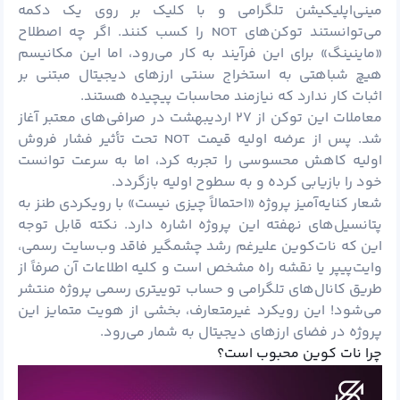
مینی‌اپلیکیشن تلگرامی و با کلیک بر روی یک دکمه
می‌توانستند توکن‌های NOT را کسب کنند. اگر چه اصطلاح
«
ماینینگ
» برای این فرآیند به کار می‌رود، اما این مکانیسم
هیچ شباهتی به استخراج سنتی ارزهای دیجیتال مبتنی بر
اثبات کار ندارد که نیازمند محاسبات پیچیده هستند.
معاملات این توکن از ۲۷ اردیبهشت در صرافی‌های معتبر آغاز
شد. پس از عرضه اولیه قیمت NOT تحت تأثیر فشار فروش
اولیه کاهش محسوسی را تجربه کرد، اما به سرعت توانست
خود را بازیابی کرده و به سطوح اولیه بازگردد.
شعار کنایه‌آمیز پروژه «احتمالاً چیزی نیست» با رویکردی طنز به
پتانسیل‌های نهفته این پروژه اشاره دارد. نکته قابل توجه
این که نات‌کوین علیرغم رشد چشمگیر فاقد وب‌سایت رسمی،
وایت‌پیپر یا نقشه راه مشخص است و کلیه اطلاعات آن صرفاً از
طریق کانال‌های تلگرامی و حساب توییتری رسمی پروژه منتشر
می‌شود! این رویکرد غیرمتعارف، بخشی از هویت متمایز این
پروژه در فضای ارزهای دیجیتال به شمار می‌رود.
چرا نات کوین محبوب است؟