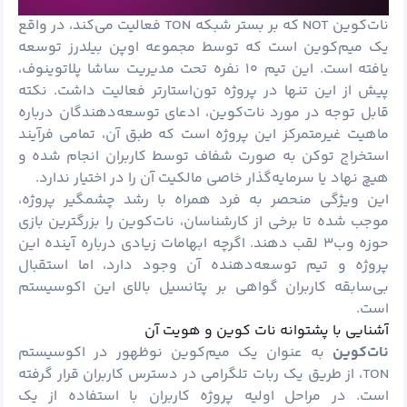
نات‌کوین NOT که بر بستر شبکه TON فعالیت می‌کند، در واقع
یک میم‌کوین است که توسط مجموعه اوپن بیلدرز توسعه
یافته است. این تیم ۱۰ نفره تحت مدیریت ساشا پلاتوینوف،
پیش از این تنها در پروژه تون‌استارتر فعالیت داشت. نکته
قابل توجه در مورد نات‌کوین، ادعای توسعه‌دهندگان درباره
ماهیت غیرمتمرکز این پروژه است که طبق آن، تمامی فرآیند
استخراج توکن به صورت شفاف توسط کاربران انجام شده و
هیچ نهاد یا سرمایه‌گذار خاصی مالکیت آن را در اختیار ندارد.
این ویژگی منحصر به فرد همراه با رشد چشمگیر پروژه،
موجب شده تا برخی از کارشناسان، نات‌کوین را بزرگترین بازی
حوزه وب۳ لقب دهند. اگرچه ابهامات زیادی درباره آینده این
پروژه و تیم توسعه‌دهنده آن وجود دارد، اما استقبال
بی‌سابقه کاربران گواهی بر پتانسیل بالای این اکوسیستم
است.
آشنایی با پشتوانه نات کوین و هویت آن
نات‌کوین
به عنوان یک میم‌کوین نوظهور در اکوسیستم
TON، از طریق یک ربات تلگرامی در دسترس کاربران قرار گرفته
است. در مراحل اولیه پروژه کاربران با استفاده از یک