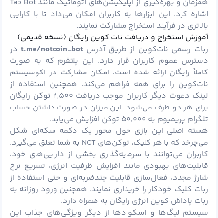
همزمان و بهره‌گیری از اپلیکیشن‌های اتوماتیک مانند Tap Bot
اشاره کرد. این ابزارها به کاربران امکان می‌داد تا با کارایی
بالاتری در فرآیند استخراج مشارکت نمایند.
آموزش استخراج و دریافت نات کوین رایگان (نسخه قدیمی)
ربات رسمی نات‌کوین از طریق آدرس
t.me/notcoin_bot
در
دسترس عموم کاربران قرار دارد. این پلتفرم که به صورت
کاملاً رایگان ارائه شده است، امکان مشارکت در اکوسیستم
نات‌کوین را برای همه فراهم می‌کند. همچنین استفاده از
لینک دعوت دیگر کاربران موجب دریافت ۲٬۵۰۰ توکن رایگان
برای هر دو طرف می‌شود. این میزان در صورت داشتن حساب
تلگرام پریمیوم به ۵۰٬۰۰۰ توکن افزایش می‌یابد.
هسته اصلی این بازی حول محور یک دکمه سکه‌ای شکل
می‌چرخد که با هر کلیک، توکن‌های NOT به شما تعلق می‌گیرد.
کاربران می‌توانند با سرمایه‌گذاری بخشی از دارایی‌های خود،
قابلیت‌های بهبودی مانند افزایش ظرفیت انرژی، تسریع نرخ
شارژ مجدد، فعال‌سازی قابلیت چندضربه‌ای و حتی استفاده از
ربات کلیک خودکار را خریداری نمایند. همچنین ورود روزانه به
ربات پاداش کوین انرژی رایگان به همراه دارد.
سیستم لیگ‌ها و اسکوادها از دیگر ویژگی‌های جذاب این