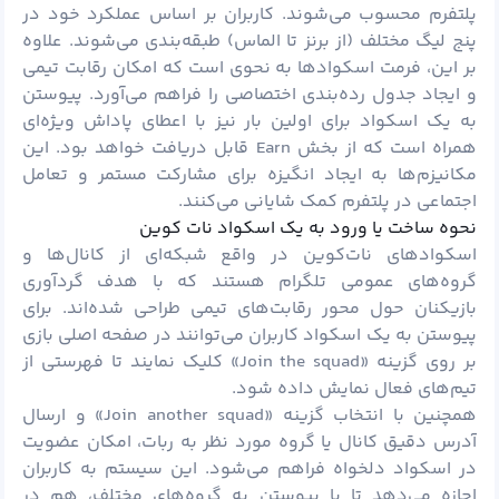
پلتفرم محسوب می‌شوند. کاربران بر اساس عملکرد خود در
پنج لیگ مختلف (از برنز تا الماس) طبقه‌بندی می‌شوند. علاوه
بر این، فرمت اسکوادها به نحوی است که امکان رقابت تیمی
و ایجاد جدول رده‌بندی اختصاصی را فراهم می‌آورد. پیوستن
به یک اسکواد برای اولین بار نیز با اعطای پاداش ویژه‌ای
همراه است که از بخش Earn قابل دریافت خواهد بود. این
مکانیزم‌ها به ایجاد انگیزه برای مشارکت مستمر و تعامل
اجتماعی در پلتفرم کمک شایانی می‌کنند.
نحوه ساخت یا ورود به یک اسکواد نات کوین
اسکوادهای نات‌کوین در واقع شبکه‌ای از کانال‌ها و
گروه‌های عمومی تلگرام هستند که با هدف گردآوری
بازیکنان حول محور رقابت‌های تیمی طراحی شده‌اند. برای
پیوستن به یک اسکواد کاربران می‌توانند در صفحه اصلی بازی
بر روی گزینه «Join the squad» کلیک نمایند تا فهرستی از
تیم‌های فعال نمایش داده شود.
همچنین با انتخاب گزینه «Join another squad» و ارسال
آدرس دقیق کانال یا گروه مورد نظر به ربات، امکان عضویت
در اسکواد دلخواه فراهم می‌شود. این سیستم به کاربران
اجازه می‌دهد تا با پیوستن به گروه‌های مختلف، هم در