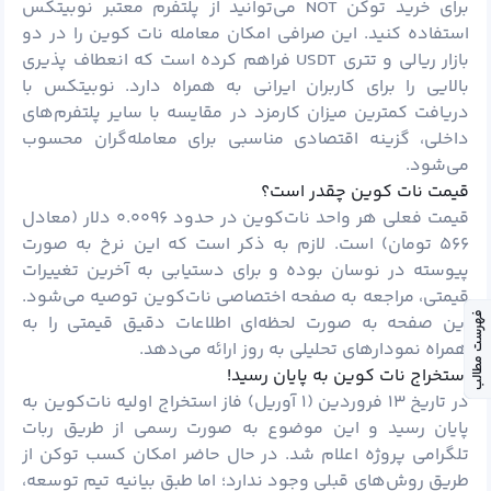
برای خرید توکن NOT می‌توانید از پلتفرم معتبر
نوبیتکس
استفاده کنید. این صرافی امکان معامله نات کوین را در دو
بازار ریالی و تتری USDT فراهم کرده است که انعطاف پذیری
بالایی را برای کاربران ایرانی به همراه دارد. نوبیتکس با
دریافت کمترین میزان کارمزد در مقایسه با سایر پلتفرم‌های
داخلی، گزینه اقتصادی مناسبی برای معامله‌گران محسوب
می‌شود.
قیمت نات کوین چقدر است؟
قیمت فعلی هر واحد نات‌کوین در حدود ۰.۰۰۹۶ دلار (معادل
۵۶۶ تومان) است. لازم به ذکر است که این نرخ به صورت
پیوسته در نوسان بوده و برای دستیابی به آخرین تغییرات
قیمتی، مراجعه به صفحه اختصاصی نات‌کوین توصیه می‌شود.
فهرست مطالب
این صفحه به صورت لحظه‌ای اطلاعات دقیق قیمتی را به
همراه نمودارهای تحلیلی به روز ارائه می‌دهد.
استخراج نات کوین به پایان رسید!
در تاریخ ۱۳ فروردین (۱ آوریل) فاز استخراج اولیه نات‌کوین به
پایان رسید و این موضوع به صورت رسمی از طریق ربات
تلگرامی پروژه اعلام شد. در حال حاضر امکان کسب توکن از
طریق روش‌های قبلی وجود ندارد؛ اما طبق بیانیه تیم توسعه،