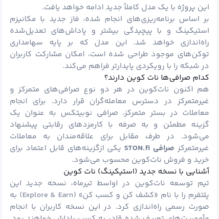
این پروژه با یک مدل کاملاً جدید ادامه خواهد یافت.
بر اساس برنامه‌ریزی‌های انجام شده، فاز جدید با مکانیزم
استیکینگ و با پیچیدگی بیشتر و پاداش‌های تعدیل‌شده
راه‌اندازی خواهد شد. این مدل که بر پایه سهامداری
توکن‌های موجود طراحی شده است، امکان مشارکت کاربران
در شبکه را با رویکردی پایدارتر فراهم می‌کند.
کدام صرافی‌ها نات کوین دارند؟
هم اکنون نات‌کوین در هر دو نوع صرافی‌های متمرکز و
غیرمتمرکز در دسترس معامله‌گران قرار دارد. برای انجام
معاملات در بستر متمرکز، صرافی نوبیتکس به عنوان یک
گزینه مطمئن و به صرفه با کارمزدهای رقابتی پیشنهاد
می‌شود. در طرف مقابل برای علاقه‌مندان به معاملات
غیرمتمرکز
صرافی
STON.fi
یکی ازگزینه‌های قابل اعتماد برای
خرید و فروش نات‌کوین محسوب می‌شود.
آشنایی با نسخه جدید (استیکینگ) نات کوین
تیم توسعه نات‌کوین در اواسط تیرماه، نسخه جدید این
پلتفرم را با نام «کشف کن و کسب کن» (Explore & Earn) به
صورت رسمی راه‌اندازی کرد. در این نسخه کاربران با انجام
مأموریت‌های تعریف ‌شده قادر به کسب پاداش خواهند بود.