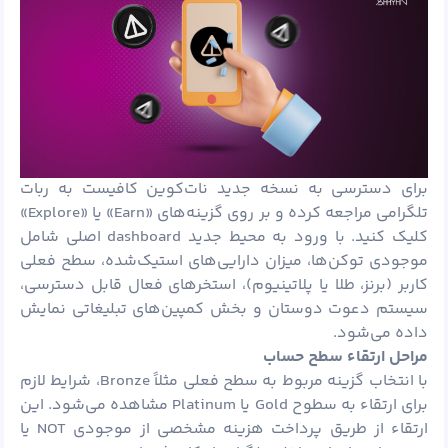
برای دسترسی به نسخه جدید نات‌کوین کافیست به ربات
تلگرامی مراجعه کرده و بر روی گزینه‌های «Earn» یا «Explore»
کلیک کنید. با ورود به محیط جدید dashboard اصلی شامل
موجودی توکن‌ها، میزان دارایی‌های استیک‌شده، سطح فعلی
کاربر (برنز،
طلا
یا پلاتینیوم)، استخرهای فعال قابل دسترسی،
سیستم دعوت دوستان و بخش کمپین‌های تبلیغاتی نمایش
داده می‌شود.
مراحل ارتقاء سطح حساب
با انتخاب گزینه مربوط به سطح فعلی مثلاً Bronze، شرایط لازم
برای ارتقاء به سطوح Gold یا Platinum مشاهده می‌شود. این
ارتقاء از طریق پرداخت هزینه مشخصی از موجودی NOT یا