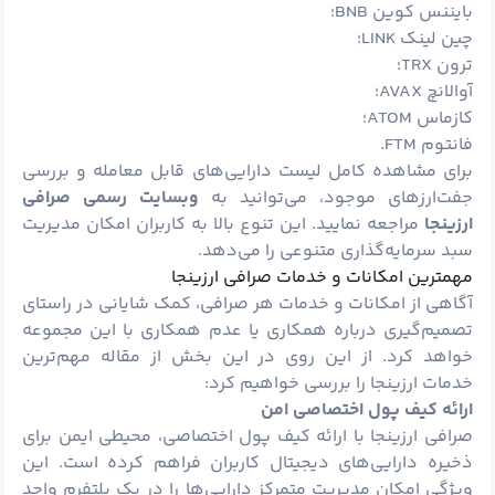
بایننس کوین BNB؛
چین لینک LINK؛
ترون TRX؛
آوالانچ AVAX؛
کازماس ATOM؛
فانتوم FTM.
برای مشاهده کامل لیست دارایی‌های قابل معامله و بررسی
جفت‌ارزهای موجود، می‌توانید به
وبسایت رسمی صرافی
ارزینجا
مراجعه نمایید. این تنوع بالا به کاربران امکان مدیریت
سبد سرمایه‌گذاری متنوعی را می‌دهد.
مهمترین امکانات و خدمات صرافی ارزینجا
آگاهی از امکانات و خدمات هر صرافی، کمک شایانی در راستای
تصمیم‌گیری درباره همکاری یا عدم همکاری با این مجموعه
خواهد کرد. از این روی در این بخش از مقاله مهم‌ترین
خدمات ارزینجا را بررسی خواهیم کرد:
ارائه کیف
پول
اختصاصی امن
صرافی ارزینجا با ارائه کیف پول اختصاصی، محیطی ایمن برای
ذخیره دارایی‌های دیجیتال کاربران فراهم کرده است. این
ویژگی امکان مدیریت متمرکز دارایی‌ها را در یک پلتفرم واحد