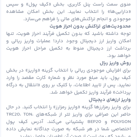
منوی سمت راست پنل کاربری، بخش «کیف پول» و سپس
«دارایی‌ها» را انتخاب نمایید. این بخش امکان مشاهده
موجودی و انجام تراکنش‌های مالی را فراهم می‌سازد.
محدودیت‌های تراکنش بدون احراز هویت
توجه داشته باشید که بدون تکمیل فرآیند احراز هویت، تنها
امکان واریز ارز دیجیتال وجود دارد! عملیات واریز ریالی و
برداشت ارز دیجیتال منوط به تکمیل مراحل احراز هویت
خواهد بود.
روش واریز ریال
برای افزایش موجودی ریالی با انتخاب گزینه «واریز» در بخش
کیف پول، باید مبلغ مورد نظر و شماره کارت مقصد را وارد
نمایید. پس از تایید اطلاعات، با کلیک بر روی «انتقال به درگاه
پرداخت» فرآیند واریز تکمیل خواهد شد.
واریز ارزهای دیجیتال
برای واریز رمزارزها گزینه «واریز
رمزارز
» را انتخاب کنید. در حال
حاضر این صرافی برای واریز
تتر
از شبکه‌های TRC20،
،
TON
POLYGON و BEP20 پشتیبانی می‌کند. آدرس کیف پول
اختصاصی شما در هر شبکه به صورت جداگانه نمایش داده
می‌شود که بهتر است از صحت آن اطمینان حاصل نمایید.