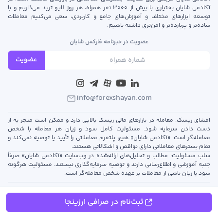
آکادمی شایان بختیاری با بیش از ۳۰۰۰ نفر همراه، هر روز لایو ترید می‌ذاریم و با
توسعه‌ ابزارهای مختلف و آموزش‌های جامع و کاربردی، سعی می‌کنیم معاملات
ساده‌تر و پربازده‌تر و امن‌تری داشته باشیم.
عضویت در خبرنامه فارکس شایان
عضویت
info@forexshayan.com
افشای ریسک: معامله در بازارهای مالی ریسک بالایی دارد و ممکن است منجر به از
دست دادن سرمایه شود. مسئولیت کامل سود و زیان هر معامله با شخص
معامله‌گر است. «آکادمی شایان» هیچ پلتفرم معاملاتی را تأیید یا توصیه نمی‌کند و
تمام بسترهای معاملاتی دارای نواقص و اشکالاتی هستند.
سلب مسئولیت: مطالب و تحلیل‌های ارائه‌شده در وب‌سایت «آکادمی شایان» صرفاً
جنبه آموزشی و اطلاع‌رسانی دارند و توصیه سرمایه‌گذاری نیستند. مسئولیت هرگونه
سود یا زیان ناشی از معاملات بر عهده شخص معامله‌گر است.
© 2023 - 2025 تمام حقوق این وب‌سایت متعلق به «آکادمی شایان» است. هرگونه کپی‌برداری از
محتوای سایت تنها با ذکر منبع مجاز است.
ثبت‌نام در صرافی ارزینجا