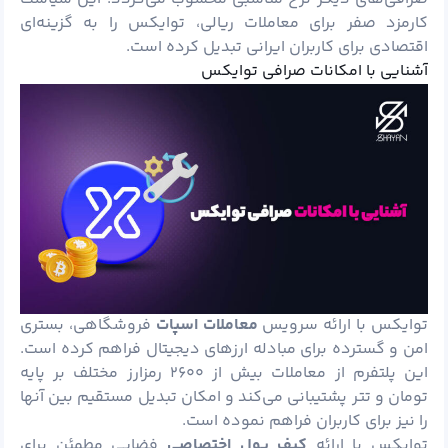
کارمزد صفر برای معاملات ریالی، توایکس را به گزینه‌ای
اقتصادی برای کاربران ایرانی تبدیل کرده است.
آشنایی با امکانات صرافی توایکس
توایکس با ارائه سرویس
معاملات اسپات
فروشگاهی، بستری
امن و گسترده برای مبادله ارزهای دیجیتال فراهم کرده است.
این پلتفرم از معاملات بیش از ۲۶۰۰ رمزارز مختلف بر پایه
تومان و تتر پشتیبانی می‌کند و امکان تبدیل مستقیم بین آنها
را نیز برای کاربران فراهم نموده است.
توایکس با ارائه
کیف پول اختصاصی
فضایی مطمئن برای