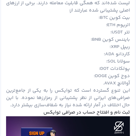
لیست شده‌اند که همگی قابلیت معامله دارند. برخی از ارزهای
اصلی پشتیبانی شده عبارتند از:
بیت کوین BTC؛
اتریوم ETH؛
تتر USDT؛
بایننس کوین BNB؛
ریپل XRP؛
کاردانو ADA؛
سولانا SOL؛
پولکادات DOT؛
دوج کوین DOGE؛
آوالانچ AVAX.
این تنوع گسترده است که توایکس را به یکی از جامع‌ترین
صرافی‌های ایرانی از نظر پشتیبانی از رمزارزها نموده. با این
حال اختلاف در آمار ارائه شده نیاز به شفاف‌سازی بیشتر دارد.
ثبت نام و افتتاح حساب در صرافی توایکس