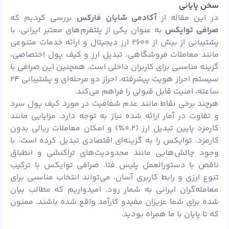
سخن پایانی
در این مقاله از
آکادمی شایان فارکس
بررسی کردیم که
صرافی توایکس
به عنوان یکی از پلتفرم‌های معتبر ایرانی، با
پشتیبانی از بیش از ۲۶۰۰ ارز دیجیتال و ارائه خدمات متنوعی
مانند معاملات فروشگاهی، تبدیل ارز و کیف پول اختصاصی،
گزینه مناسبی برای کاربران داخلی است. همچنین این صرافی با
سیستم احراز هویت پیشرفته، احراز دو مرحله‌ای و پشتیبانی ۲۴
ساعته، امنیت قابل قبولی را فراهم می‌کند.
هرچند برخی نقاط مانند عدم شفافیت در مورد کیف پول سرد
و تفاوت در آمار ارائه شده نیاز به توجه دارد. مزایایی مانند
کارمزد پایین تبدیل ارز (۰.۲٪) و امکان معاملات ریالی بدون
کارمزد، توایکس را به گزینه‌ای اقتصادی تبدیل کرده است. با
وجود چالش‌هایی مانند محدودیت‌های تراکنشی و انطباق
ناقص با دستورالعمل پلیس فتا، صرافی توایکس با ترکیب
تنوع ارزی و رابط کاربری آسان، می‌تواند انتخاب مناسبی برای
معامله‌گران ایرانی به شمار رود. امیدواریم که مطالب بیان
شده برای شما عزیزان مفیدو کارآمد واقع شده باشند. ممنون
که تا پایان با ما همراه بودید.