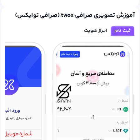
آموزش تصویری صرافی twox (صرافی توایکس)
ثبت نام
احراز هویت