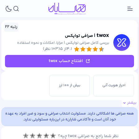
رتبه ۲۲
twox
| صرافی توایکس
بررسی کامل صرافی توایکس | مزایا، امکانات و نحوه استفاده
۴.۱از ۵
(۱۰۳ نظر)
افتتاح حساب twox
احراز هویت آنی
بیش از ۱۰۰ ارز
بیشتر
همه صرافی ها اشکالاتی دارند. مسئولیت انتخاب صرافی و سود و ضرر افراد به عهده
خود آنان است و «آکادمی شایان» در این‌باره مسئولیتی ندارد.
نظر شما راجع به صرافی twox چیه؟
۱
۲
۳
۴
۵