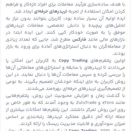
با هدف ساده‌سازی فرآیند معاملات برای افراد تازه‌کار و فراهم
کردن امکان استفاده از تجربه
تریدرهای حرفه‌ای
ایجاد شد.
ایده اولیه آن بسیار ساده بود: کاربران بتوانند بدون نیاز به
تحلیل‌های پیچیده یا دانش تخصصی، معاملات تریدرهای
موفق را به صورت خودکار کپی کنند. این ایده ابتدا در
بازارهای مالی مانند
فارکس
مطرح شد، جایی که تعداد زیادی
از معامله‌گران به دنبال استراتژی‌های آماده برای ورود به بازار
بودند.
اولین پلتفرم‌های
Copy Trading
به کاربران این امکان را
می‌دادند تا تریدرهای با سابقه و استراتژی‌های معاملاتی آن‌ها
را بررسی کرده و سپس معاملات آن‌ها را دنبال نمایند. در این
روش کاربران به جای اینکه خودشان تصمیم بگیرند، به نوعی
از تصمیم‌گیری تریدرهای حرفه‌ای بهره‌مند می‌شدند.
با گذشت زمان و افزایش محبوبیت این روش، پلتفرم‌هایی
مانند eToro و ZuluTrade به وجود آمدند که به طور خاص بر
روی این روش تمرکز داشتند. این پلتفرم‌ها امکانات بیشتری از
جمله ارائه آمار دقیق عملکرد تریدرها، رتبه‌بندی بر اساس
میزان سودآوری و قابلیت مدیریت
ریسک
را ارائه کردند.
تا سال 2010،
Copy Trading
از یک ایده ساده به یک روش