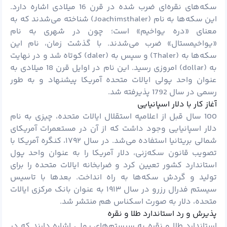
سکه‌های نقره‌ای ضرب شده در قرن 16 میلادی اشاره دارد.
این سکه‌ها به نام (Joachimsthaler) شناخته می‌شدند که به
معنای «دره یواخیم» است؛ چون در شهری به نام
«یواخیمستال» ضرب می‌شدند. با گذشت زمان، نام این
سکه‌ها به (Thaler) و سپس به (daler) کوتاه شد و در نهایت
به (dollar) امروزی رسید. این نام در اوایل قرن 18 میلادی به
عنوان واحد پولی ایالات متحده آمریکا پیشنهاد و به طور
رسمی در سال 1792 پذیرفته شد.
آغاز کار با دلار اسپانیایی
100 سال قبل از اعلامیه استقلال ایالات متحده، چیزی به نام
دلار اسپانیایی وجود داشت که از آن در مستعمرات آمریکای
شمالی بریتانیا استفاده می‌شد. در سال ۱۷۹۲، کنگره آمریکا با
تصویب قانون سکه‌زنی، دلار آمریکا را به عنوان واحد
پول
استاندارد کشور تعیین کرد و ضرابخانه ایالات متحده را برای
تولید و گردش سکه‌ها به راه انداخت. بعدها با تاسیس
سیستم فدرال رزرو در سال ۱۹۱۳ به عنوان بانک مرکزی ایالات
متحده، دلار به صورت اسکناس‌ هم منتشر شد.
پذیرش و رد استاندارد طلا و نقره
استاندارد
طلا
و نقره به سیستم‌های پولی اشاره دارند که در