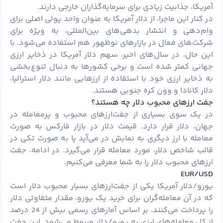
آمریکا، جذابیت زیادی برای سرمایه‌گذاران خارجی دارند.
در کنار این ماجرا، از دلار آمریکا به عنوان واحد پولی اصلی برای
وام‌دهی و انتشار بدهی‌های بین‌المللی، به ویژه برای
شرکت‌های فعال در بازارهای نوظهور هم استفاده می‌شود. با
این حال، در سال‌های اخیر، سهم دلار آمریکا در ذخایر ارزی
جهانی کمتر شده است و برخی کشورها به دنبال تنوع‌بخشی
به ذخایر ارزی خود با استفاده از ارزهایی مانند دلار استرالیا،
دلار کانادا و وون کره جنوبی هستند.
جفت ارزهای محبوب دلار چه هستند؟
در یک سوی بسیاری از جفت‌ارزهای محبوب و پرمعامله در
جهان، دلار قرار دارد. قیمت دلار در بازار فارکس به صورت
معامله با ارز دیگری به نمایش در می‌آید یا به صورت تکی در
قالب شاخص دلار، مورد معامله قرار می‌گیرد. در ادامه، جفت
ارزهای محبوب دلار را به شما معرفی می‌کنیم.
EUR/USD
یورو/دلار آمریکا یکی از جفت‌ارزهای بسیار محبوب دلار است
که در آن معامله‌گران برای خرید یک یورو، مقدار متفاوتی دلار
را پرداخت می‌کنند. بر اساس آمارهای رسمی بیش از 24 درصد
از کل معامله‌های ارزی به یورو/دلار مربوط می‌شود. این
جفت