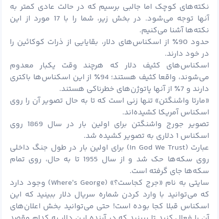
نکته‌های کوچک اما جالبی برسیم که در حالت عادی کمتر به
آنها توجه می‌شود. در بخش زیر، شما را با 17 مورد از این
نکته‌ها آشنا می‌کنیم.
حدود 90٪ از اسکناس‌های دلار، بقایایی از ذرات کوکائین را
در خود دارند.
اسکناس‌های کثیف دلار که هرچند وقت یکبار معدوم
می‌شوند، واقعا کثیف هستند؛ 94٪ از این اسکناس‌ها باکتری
دارند و 7٪ از آنها پاتوژن‌های خطرناکی هستند.
«مارتا واشنگتن» تنها زنی است که تا به حال تصویر آن را روی
اسکناس آمریکا کشیده‌اند.
تصویر جورج واشنگتن برای اولین بار در سال 1869 روی
اسکناس 1 دلاری به تصویر کشیده شد.
عبارت (In God We Trust) برای اولین بار در طول جنگ داخلی
روی سکه‌ها حک شد و از سال 1955 تا به حال، روی تمام
سکه‌ها جای گرفته است.
سایتی به نام «جرج کجاست؟» (Where’s George) وجود دارد
که می‌توانید با وارد کردن شماره سریال دلار ببینید که این
اسکناس قبلا کجا بوده است! حتی می‌توانید بخش اعلان‌های
آن را فعال کنید تا ببینید که در آینده این دلار به کدام مقصد