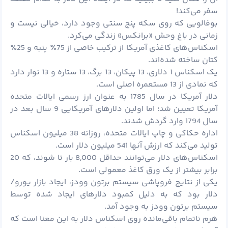
سفر می‌کند!
بوفالویی که روی سکه پنج سنتی وجود دارد، خیالی نیست و
زمانی در باغ وحش «برانکس» زندگی می‌کرد.
اسکناس‌های کاغذی آمریکا از ترکیب خاصی از 75٪ پنبه و 25٪
کتان ساخته شده‌اند.
یک اسکناس 1 دلاری، 13 پیکان، 13 برگ، 13 ستاره و 13 نوار دارد
که نمادی از 13 مستعمره اصلی است.
دلار آمریکا در سال 1785 به عنوان ارز رسمی ایالات متحده
آمریکا تعیین شد؛ اما اولین دلارهای آمریکایی 9 سال بعد در
سال 1794 وارد گردش شدند.
اداره حکاکی و چاپ ایالات متحده، روزانه 38 میلیون اسکناس
تولید می‌کند که ارزش آنها 541 میلیون دلار است.
اسکناس‌های دلار می‌توانند حداقل 8,000 بار تا شوند، که 20
برابر بیشتر از یک ورق کاغذ معمولی است.
یکی از نتایج فروپاشی سیستم برتون وودز، ایجاد بازار یورو/
دلار بود که به دلیل کمبود دلارهای ایجاد شده توسط
سیستم برتون وودز به وجود آمد.
هرم ناتمام باقی‌مانده روی اسکناس دلار به این معنا است که