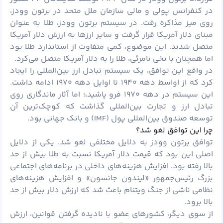
در کنفرانس پولی و مالی سازمان ملل متحد در برتون وودز،
روی میز مذاکره رفت. در سیستم برتون وودز، طلا به عنوان
مبنای دلار آمریکا قرار گرفت و سایر ارزها به ارزش دلار آمریکا
متصل شدند. این موضوع، کمی متفاوت از استاندارد طلا بود
اما همچنان با نخی نامرئی، طلا را به دلار آمریکا متصل می‌کرد.
در واقع این توافق، یک سیستم تبادل ارز بین‌المللی را ایجاد
کرد که از اواسط دهه ۱۹۴۰ تا اوایل دهه ۱۹۷۰ ادامه داشت.
این سیستم در دهه ۱۹۷۰ فرو پاشید،؛ اما آثار ماندگاری روی
تبادل ارز و تجارت بین‌المللی گذاشت که کوچک‌ترین آن
توسعه صندوق بین‌المللی پول (IMF) و بانک جهانی بود.
چرا این توافق لغو شد؟
توافق برتون وودز به دلایل مختلفی لغو شد. یکی از دلایل
اصلی این بود که قیمت دلار آمریکا نسبت به طلا بیش از حد
بالا رفته بود. افزایش هزینه‌های داخلی در برنامه‌های اجتماعی
بزرگ رئیس‌جمهور «لیندون جانسون» و افزایش هزینه‌های
نظامی ناشی از جنگ ویتنام باعث شد که ارزش دلار بیش از حد
بالا برود.
از سوی دیگر، کشورهای عضو با نادیده گرفتن قوانین، ارزش