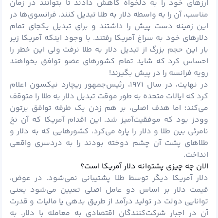
ارزهای خود را به دلخواه کاهش دادند تا بتوانند در زمان
مناسب، آن را به واسطه دلار به طلا تبدیل کنند. فرانسوی‌ها در
این زمینه دست پیش را داشتند و برای تبدیل یکجای تمام
دلارهای خود به سراغ آمریکا رفتند. با وجود اینکه آمریکا زیر
بار این حجم بزرگ از تبدیل دلار به طلا نرفت ولی این خطر را
احساس کرد که شاید تمام کشورهای عضو توافق بخواهند
رویه فرانسه را در پیش بگیرند!
در نهایت، در سال ۱۹۷۱، رئیس‌جمهور ریچارد نیکسون اعلام
کرد که ایالات متحده به طور موقت تبدیل دلار به طلا را متوقف
می‌کند؛ اما هدف اصلی، بر هم زدن یک طرفه توافق برتون
وودز بود که موفقیت‌آمیز شد. این اقدام آمریکا که آن نخ
نامرئی بین طلا و دلار را پاره می‌کرد، کشورهایی که به دلار و
طلاهای پشت آن چشم دوخته بودند را به دردسری واقعی
انداخت.
الان چه چیزی پشتوانه دلار آمریکا است؟
دلار آمریکا دیگر توسط طلا پشتیبانی نمی‌شود. در عوض،
قیمت دلار بر اساس دو عامل اصلی تعیین می‌شود یعنی
توانایی دولت در تولید درآمد از طریق بدهی یا مالیات و قدرت
آن در اجبار شرکت‌کنندگان اقتصادی به معامله با دلار. به