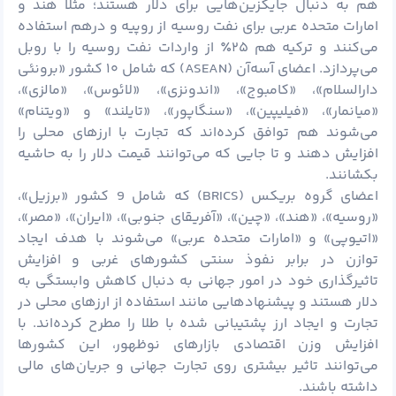
هم به دنبال جایگزین‌هایی برای دلار هستند؛ مثلا هند و
امارات متحده عربی برای نفت روسیه از روپیه و درهم استفاده
می‌کنند و ترکیه هم ۲۵٪ از واردات نفت روسیه را با روبل
می‌پردازد. اعضای آسه‌آن (ASEAN) که شامل ۱۰ کشور «برونئی
دارالسلام»، «کامبوج»، «اندونزی»، «لائوس»، «مالزی»،
«میانمار»، «فیلیپین»، «سنگاپور»، «تایلند» و «ویتنام»
می‌شوند هم توافق کرده‌اند که تجارت با ارزهای محلی را
افزایش دهند و تا جایی که می‌توانند قیمت دلار را به حاشیه
بکشانند.
اعضای گروه بریکس (BRICS) که شامل 9 کشور «برزیل»،
«روسیه»، «هند»، «چین»، «آفریقای جنوبی»، «ایران»، «مصر»،
«اتیوپی» و «امارات متحده عربی» می‌شوند با هدف ایجاد
توازن در برابر نفوذ سنتی کشورهای غربی و افزایش
تاثیرگذاری خود در امور جهانی به دنبال کاهش وابستگی به
دلار هستند و پیشنهادهایی مانند استفاده از ارزهای محلی در
تجارت و ایجاد ارز پشتیبانی شده با طلا را مطرح کرده‌اند. با
افزایش وزن اقتصادی بازارهای نوظهور، این کشورها
می‌توانند تاثیر بیشتری روی تجارت جهانی و جریان‌های مالی
داشته باشند.